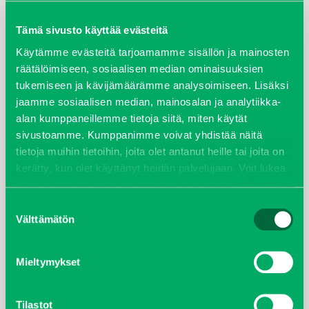
maaliskuu 2026
Tämä sivusto käyttää evästeitä
elokuu 2024
Käytämme evästeitä tarjoamamme sisällön ja mainosten
räätälöimiseen, sosiaalisen median ominaisuuksien
tukemiseen ja kävijämäärämme analysoimiseen. Lisäksi
syyskuu 2023
jaamme sosiaalisen median, mainosalan ja analytiikka-
alan kumppaneillemme tietoja siitä, miten käytät
joulukuu 2022
sivustoamme. Kumppanimme voivat yhdistää näitä
tietoja muihin tietoihin, joita olet antanut heille tai joita on
huhtikuu 2022
kerätty, kun olet käyttänyt heidän palvelujaan. Voit lukea
lisää evästeistä sekä muuttaa hyväksyntääsi
evästeet
helmikuu 2022
sivulta.
Suostumuksen
Välttämätön
valinta
joulukuu 2021
lokakuu 2021
Mieltymykset
kesäkuu 2021
Tilastot