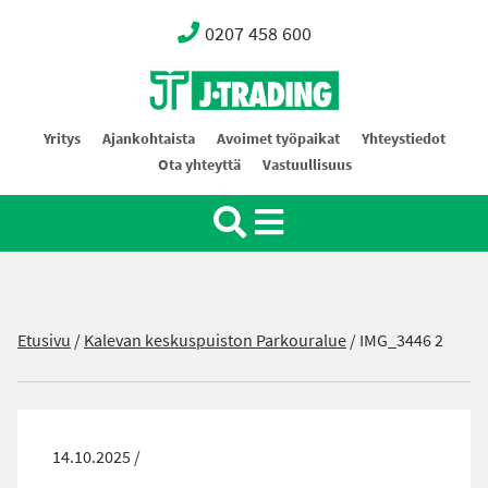
0207 458 600
Oy J-Trading Ab
Yritys
Ajankohtaista
Avoimet työpaikat
Yhteystiedot
Ota yhteyttä
Vastuullisuus
Etusivu
/
Kalevan keskuspuiston Parkouralue
/
IMG_3446 2
14.10.2025 /