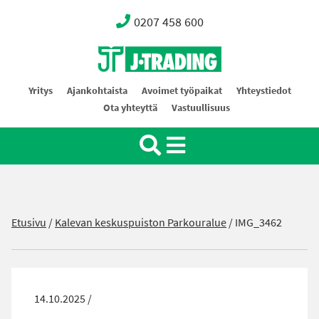
0207 458 600
Oy J-Trading Ab
Yritys
Ajankohtaista
Avoimet työpaikat
Yhteystiedot
Ota yhteyttä
Vastuullisuus
Etusivu
/
Kalevan keskuspuiston Parkouralue
/
IMG_3462
14.10.2025 /