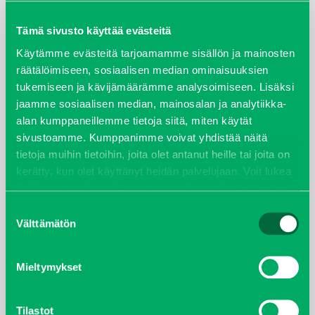
maaliskuu 2026
Tämä sivusto käyttää evästeitä
elokuu 2024
Käytämme evästeitä tarjoamamme sisällön ja mainosten
räätälöimiseen, sosiaalisen median ominaisuuksien
tukemiseen ja kävijämäärämme analysoimiseen. Lisäksi
syyskuu 2023
jaamme sosiaalisen median, mainosalan ja analytiikka-
alan kumppaneillemme tietoja siitä, miten käytät
joulukuu 2022
sivustoamme. Kumppanimme voivat yhdistää näitä
tietoja muihin tietoihin, joita olet antanut heille tai joita on
huhtikuu 2022
kerätty, kun olet käyttänyt heidän palvelujaan. Voit lukea
lisää evästeistä sekä muuttaa hyväksyntääsi
evästeet
helmikuu 2022
sivulta.
Suostumuksen
Välttämätön
valinta
joulukuu 2021
lokakuu 2021
Mieltymykset
kesäkuu 2021
Tilastot