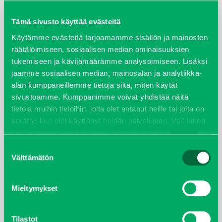
maaliskuu 2026
Tämä sivusto käyttää evästeitä
elokuu 2024
Käytämme evästeitä tarjoamamme sisällön ja mainosten
räätälöimiseen, sosiaalisen median ominaisuuksien
tukemiseen ja kävijämäärämme analysoimiseen. Lisäksi
syyskuu 2023
jaamme sosiaalisen median, mainosalan ja analytiikka-
alan kumppaneillemme tietoja siitä, miten käytät
joulukuu 2022
sivustoamme. Kumppanimme voivat yhdistää näitä
tietoja muihin tietoihin, joita olet antanut heille tai joita on
huhtikuu 2022
kerätty, kun olet käyttänyt heidän palvelujaan. Voit lukea
lisää evästeistä sekä muuttaa hyväksyntääsi
evästeet
helmikuu 2022
sivulta.
Suostumuksen
Välttämätön
valinta
joulukuu 2021
lokakuu 2021
Mieltymykset
kesäkuu 2021
Tilastot