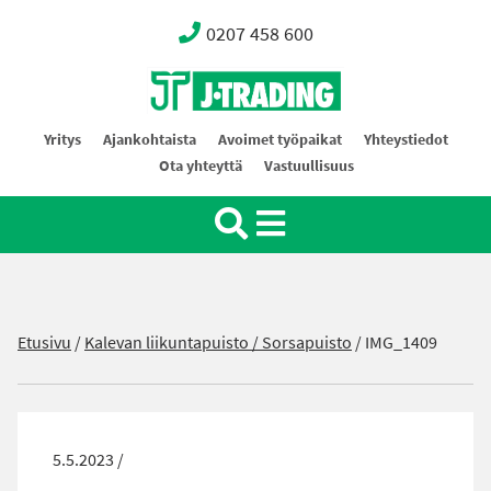
0207 458 600
Oy J-Trading Ab
Yritys
Ajankohtaista
Avoimet työpaikat
Yhteystiedot
Ota yhteyttä
Vastuullisuus
Etusivu
/
Kalevan liikuntapuisto / Sorsapuisto
/
IMG_1409
5.5.2023 /