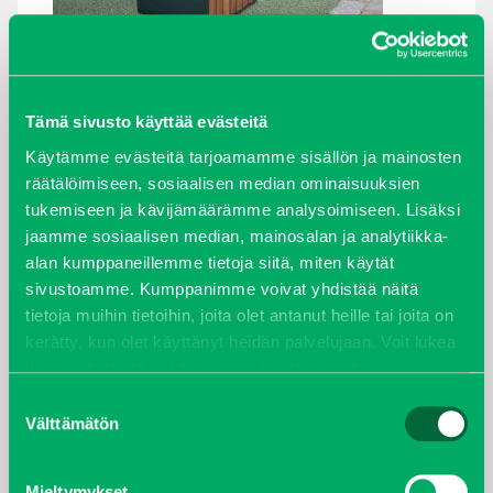
ARKISTOT
Tämä sivusto käyttää evästeitä
Käytämme evästeitä tarjoamamme sisällön ja mainosten
maaliskuu 2026
räätälöimiseen, sosiaalisen median ominaisuuksien
tukemiseen ja kävijämäärämme analysoimiseen. Lisäksi
elokuu 2024
jaamme sosiaalisen median, mainosalan ja analytiikka-
alan kumppaneillemme tietoja siitä, miten käytät
syyskuu 2023
sivustoamme. Kumppanimme voivat yhdistää näitä
tietoja muihin tietoihin, joita olet antanut heille tai joita on
joulukuu 2022
kerätty, kun olet käyttänyt heidän palvelujaan. Voit lukea
lisää evästeistä sekä muuttaa hyväksyntääsi
evästeet
huhtikuu 2022
sivulta.
Suostumuksen
Välttämätön
valinta
helmikuu 2022
Mieltymykset