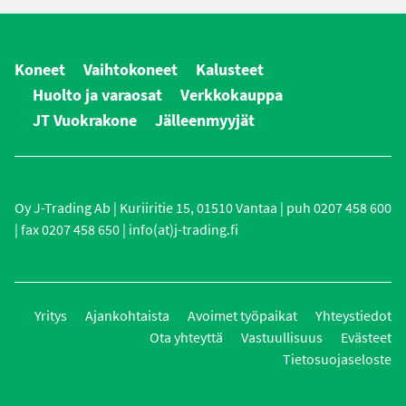
Koneet
Vaihtokoneet
Kalusteet
Huolto ja varaosat
Verkkokauppa
JT Vuokrakone
Jälleenmyyjät
Oy J-Trading Ab | Kuriiritie 15, 01510 Vantaa | puh 0207 458 600
| fax 0207 458 650 | info(at)j-trading.fi
Yritys
Ajankohtaista
Avoimet työpaikat
Yhteystiedot
Ota yhteyttä
Vastuullisuus
Evästeet
Tietosuojaseloste