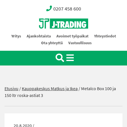
0207 458 600
Oy J-Trading Ab
Yritys
Ajankohtaista
Avoimet työpaikat
Yhteystiedot
Ota yhteyttä
Vastuullisuus
Etusivu
/
Kauppakeskus Matkus ja Ikea
/
Metalco Box 100 ja
150 ltr roska-astiat 3
20.8.2020 /