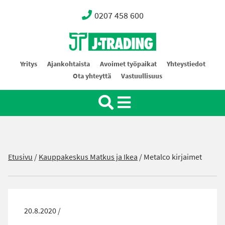
0207 458 600
Oy J-Trading Ab
Yritys
Ajankohtaista
Avoimet työpaikat
Yhteystiedot
Ota yhteyttä
Vastuullisuus
Etusivu
/
Kauppakeskus Matkus ja Ikea
/
Metalco kirjaimet
20.8.2020 /