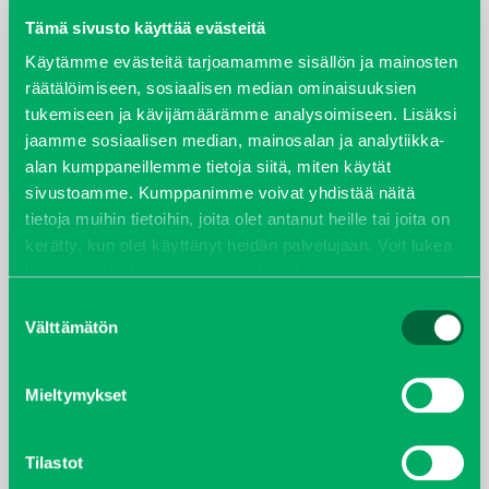
Tämä sivusto käyttää evästeitä
elokuu 2024
Käytämme evästeitä tarjoamamme sisällön ja mainosten
räätälöimiseen, sosiaalisen median ominaisuuksien
syyskuu 2023
tukemiseen ja kävijämäärämme analysoimiseen. Lisäksi
jaamme sosiaalisen median, mainosalan ja analytiikka-
joulukuu 2022
alan kumppaneillemme tietoja siitä, miten käytät
sivustoamme. Kumppanimme voivat yhdistää näitä
huhtikuu 2022
tietoja muihin tietoihin, joita olet antanut heille tai joita on
kerätty, kun olet käyttänyt heidän palvelujaan. Voit lukea
helmikuu 2022
lisää evästeistä sekä muuttaa hyväksyntääsi
evästeet
sivulta.
Suostumuksen
joulukuu 2021
Välttämätön
valinta
lokakuu 2021
Mieltymykset
kesäkuu 2021
Tilastot
tammikuu 2021