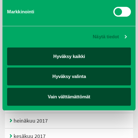
Markkinointi
helmikuu 2020
joulukuu 2019
Näytä tiedot
huhtikuu 2019
Hyväksy kaikki
helmikuu 2019
elokuu 2018
Hyväksy valinta
tammikuu 2018
Vain välttämättömät
joulukuu 2017
heinäkuu 2017
kesäkuu 2017