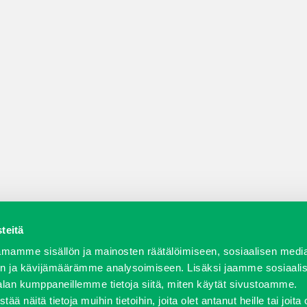
teitä
a varaosat
Verkkokauppa
JT Vuokrakone
Jälleenmy
mamme sisällön ja mainosten räätälöimiseen, sosiaalisen medi
n ja kävijämäärämme analysoimiseen. Lisäksi jaamme sosiaali
alan kumppaneillemme tietoja siitä, miten käytät sivustoamme.
näitä tietoja muihin tietoihin, joita olet antanut heille tai joita 