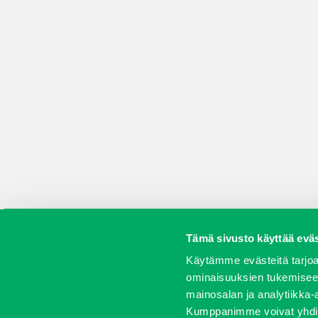
Tämä sivusto käyttää eväs
Koneet
Vaihtokoneet
Kalusteet
Huolto j
Käytämme evästeitä tarjoa
ominaisuuksien tukemisee
mainosalan ja analytiikka-
Kumppanimme voivat yhdistää 