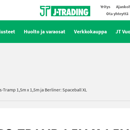
Yritys
Ajankoh
Ota yhteyttä
Oy J-Trading Ab
lusteet
Huolto ja varaosat
Verkkokauppa
JT Vu
-Tramp 1,5m x 1,5m ja Berliner: Spaceball XL