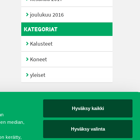
joulukuu 2016
KATEGORIAT
Kalusteet
Koneet
yleiset
Hyväksy kaikki
yjät
an
sen median,
Hyväksy valinta
on kerätty,