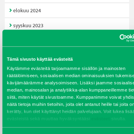
elokuu 2024
syyskuu 2023
joulukuu 2022
huhtikuu 2022
Tämä sivusto käyttää evästeitä
Käytämme evästeitä tarjoamamme sisällön ja mainosten
helmikuu 2022
räätälöimiseen, sosiaalisen median ominaisuuksien tukemise
kävijämäärämme analysoimiseen. Lisäksi jaamme sosiaalis
joulukuu 2021
median, mainosalan ja analytiikka-alan kumppaneillemme tie
siitä, miten käytät sivustoamme. Kumppanimme voivat yhdis
lokakuu 2021
näitä tietoja muihin tietoihin, joita olet antanut heille tai joita o
kerätty, kun olet käyttänyt heidän palvelujaan. Voit lukea lisä
kesäkuu 2021
evästeistä sekä muuttaa hyväksyntääsi
evästeet
sivulta.
tammikuu 2021