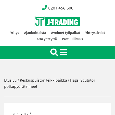
0207 458 600
Oy J-Trading Ab
Yritys
Ajankohtaista
Avoimet työpaikat
Yhteystiedot
Ota yhteyttä
Vastuullisuus
Etusivu
/
Keskuspuiston leikkipaikka
/
Hags: Sculptor
polkupyörätelineet
20.9.2017 /