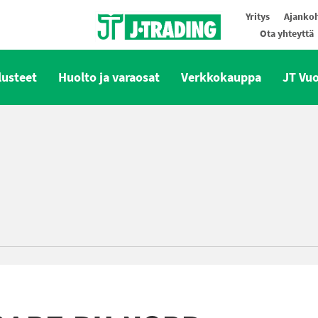
Yritys
Ajankoh
Ota yhteyttä
Oy J-Trading Ab
lusteet
Huolto ja varaosat
Verkkokauppa
JT Vu