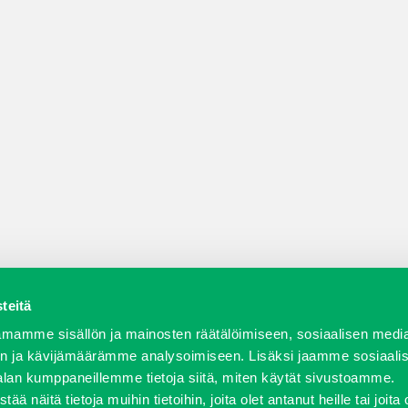
teitä
a varaosat
Verkkokauppa
JT Vuokrakone
Jälleenmy
mamme sisällön ja mainosten räätälöimiseen, sosiaalisen medi
n ja kävijämäärämme analysoimiseen. Lisäksi jaamme sosiaali
alan kumppaneillemme tietoja siitä, miten käytät sivustoamme.
näitä tietoja muihin tietoihin, joita olet antanut heille tai joita 