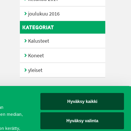
joulukuu 2016
KATEGORIAT
Kalusteet
Koneet
yleiset
Hyväksy kaikki
yjät
an
sen median,
Hyväksy valinta
on kerätty,