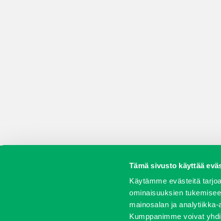
Tämä sivusto käyttää eväs
Koneet
Vaihtokoneet
Kalusteet
Huolto j
Käytämme evästeitä tarjoa
ominaisuuksien tukemisee
mainosalan ja analytiikka-
Kumppanimme voivat yhdistää 