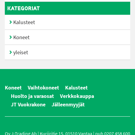
KATEGORIAT
Kalusteet
Koneet
yleiset
Koneet
Vaihtokoneet
Kalusteet
Huolto ja varaosat
Verkkokauppa
JT Vuokrakone
Jälleenmyyjät
Oy J-Trading Ab | Kuriiritie 15, 01510 Vantaa | puh 0207 458 600