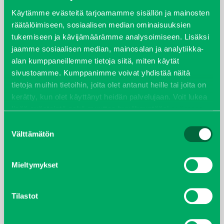
syyskuu 2023
Käytämme evästeitä tarjoamamme sisällön ja mainosten
räätälöimiseen, sosiaalisen median ominaisuuksien
tukemiseen ja kävijämäärämme analysoimiseen. Lisäksi
joulukuu 2022
jaamme sosiaalisen median, mainosalan ja analytiikka-
alan kumppaneillemme tietoja siitä, miten käytät
huhtikuu 2022
sivustoamme. Kumppanimme voivat yhdistää näitä
tietoja muihin tietoihin, joita olet antanut heille tai joita on
helmikuu 2022
kerätty, kun olet käyttänyt heidän palvelujaan. Voit lukea
lisää evästeistä sekä muuttaa hyväksyntääsi
evästeet
joulukuu 2021
sivulta.
Suostumuksen
Välttämätön
valinta
lokakuu 2021
kesäkuu 2021
Mieltymykset
tammikuu 2021
Tilastot
helmikuu 2020