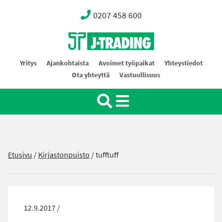
0207 458 600
Oy J-Trading Ab
Yritys
Ajankohtaista
Avoimet työpaikat
Yhteystiedot
Ota yhteyttä
Vastuullisuus
Etusivu
/
Kirjastonpuisto
/
tufftuff
12.9.2017 /