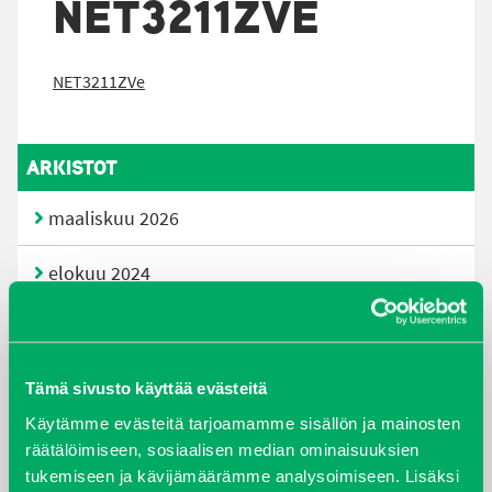
NET3211ZVE
NET3211ZVe
ARKISTOT
maaliskuu 2026
elokuu 2024
syyskuu 2023
joulukuu 2022
Tämä sivusto käyttää evästeitä
Käytämme evästeitä tarjoamamme sisällön ja mainosten
huhtikuu 2022
räätälöimiseen, sosiaalisen median ominaisuuksien
tukemiseen ja kävijämäärämme analysoimiseen. Lisäksi