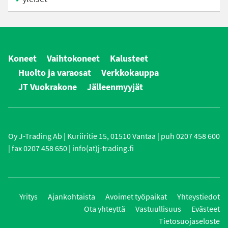
Koneet
Vaihtokoneet
Kalusteet
Huolto ja varaosat
Verkkokauppa
JT Vuokrakone
Jälleenmyyjät
Oy J-Trading Ab | Kuriiritie 15, 01510 Vantaa | puh 0207 458 600
| fax 0207 458 650 | info(at)j-trading.fi
Yritys
Ajankohtaista
Avoimet työpaikat
Yhteystiedot
Ota yhteyttä
Vastuullisuus
Evästeet
Tietosuojaseloste