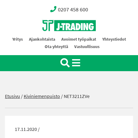
0207 458 600
Oy J-Trading Ab
Yritys
Ajankohtaista
Avoimet työpaikat
Yhteystiedot
Ota yhteyttä
Vastuullisuus
Etusivu
/
Kiviniemenpuisto
/
NET3211ZVe
17.11.2020 /