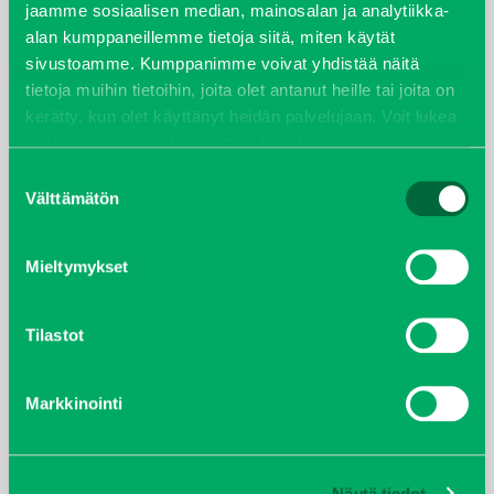
helmikuu 2022
jaamme sosiaalisen median, mainosalan ja analytiikka-
alan kumppaneillemme tietoja siitä, miten käytät
joulukuu 2021
sivustoamme. Kumppanimme voivat yhdistää näitä
tietoja muihin tietoihin, joita olet antanut heille tai joita on
lokakuu 2021
kerätty, kun olet käyttänyt heidän palvelujaan. Voit lukea
lisää evästeistä sekä muuttaa hyväksyntääsi
evästeet
kesäkuu 2021
sivulta.
Suostumuksen
Välttämätön
valinta
tammikuu 2021
Mieltymykset
helmikuu 2020
joulukuu 2019
Tilastot
huhtikuu 2019
Markkinointi
helmikuu 2019
Näytä tiedot