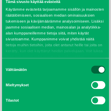
elokuu 2024
Tämä sivusto käyttää evästeitä
Käytämme evästeitä tarjoamamme sisällön ja mainosten
syyskuu 2023
räätälöimiseen, sosiaalisen median ominaisuuksien
tukemiseen ja kävijämäärämme analysoimiseen. Lisäksi
joulukuu 2022
jaamme sosiaalisen median, mainosalan ja analytiikka-
alan kumppaneillemme tietoja siitä, miten käytät
huhtikuu 2022
sivustoamme. Kumppanimme voivat yhdistää näitä
tietoja muihin tietoihin, joita olet antanut heille tai joita on
helmikuu 2022
kerätty, kun olet käyttänyt heidän palvelujaan. Voit lukea
lisää evästeistä sekä muuttaa hyväksyntääsi
evästeet
joulukuu 2021
sivulta.
Suostumuksen
Välttämätön
valinta
lokakuu 2021
Mieltymykset
kesäkuu 2021
tammikuu 2021
Tilastot