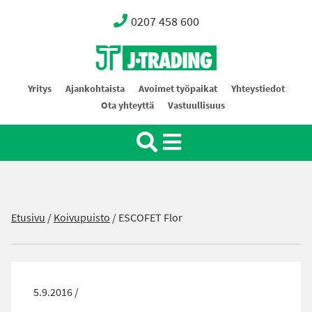
0207 458 600
Oy J-Trading Ab
Yritys
Ajankohtaista
Avoimet työpaikat
Yhteystiedot
Ota yhteyttä
Vastuullisuus
Etusivu
/
Koivupuisto
/
ESCOFET Flor
5.9.2016 /