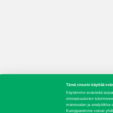
Tämä sivusto käyttää eväs
Koneet
Vaihtokoneet
Kalusteet
Huolto j
Käytämme evästeitä tarjoa
ominaisuuksien tukemisee
mainosalan ja analytiikka-
Kumppanimme voivat yhdistää 