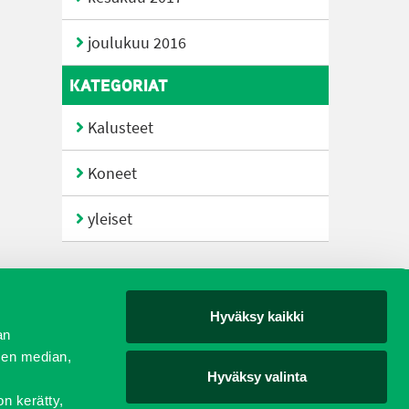
joulukuu 2016
KATEGORIAT
Kalusteet
Koneet
yleiset
Hyväksy kaikki
yjät
an
sen median,
Hyväksy valinta
on kerätty,