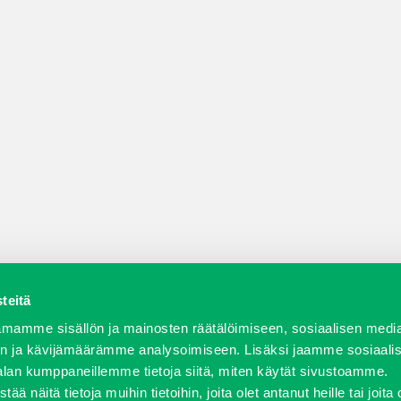
teitä
a varaosat
Verkkokauppa
JT Vuokrakone
Jälleenmy
mamme sisällön ja mainosten räätälöimiseen, sosiaalisen medi
n ja kävijämäärämme analysoimiseen. Lisäksi jaamme sosiaali
alan kumppaneillemme tietoja siitä, miten käytät sivustoamme.
näitä tietoja muihin tietoihin, joita olet antanut heille tai joita 