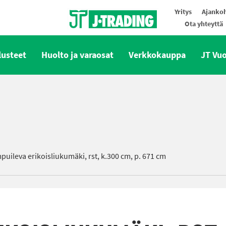
Yritys
Ajankoh
Ota yhteyttä
Oy J-Trading Ab
lusteet
Huolto ja varaosat
Verkkokauppa
JT Vu
uileva erikoisliukumäki, rst, k.300 cm, p. 671 cm