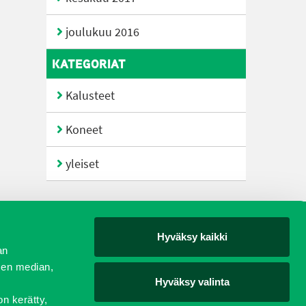
joulukuu 2016
KATEGORIAT
Kalusteet
Koneet
yleiset
Hyväksy kaikki
yjät
an
sen median,
Hyväksy valinta
on kerätty,