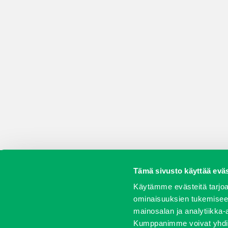
Tämä sivusto käyttää eväs
Koneet
Vaihtokoneet
Kalusteet
Huolto j
Käytämme evästeitä tarjoa
ominaisuuksien tukemisee
mainosalan ja analytiikka-
Kumppanimme voivat yhdistää 