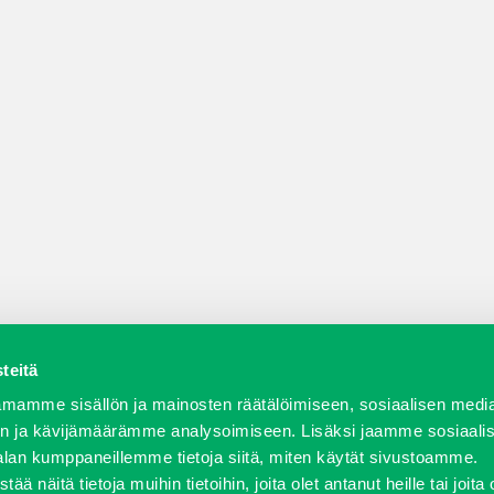
teitä
a varaosat
Verkkokauppa
JT Vuokrakone
Jälleenmy
mamme sisällön ja mainosten räätälöimiseen, sosiaalisen medi
n ja kävijämäärämme analysoimiseen. Lisäksi jaamme sosiaali
alan kumppaneillemme tietoja siitä, miten käytät sivustoamme.
näitä tietoja muihin tietoihin, joita olet antanut heille tai joita 