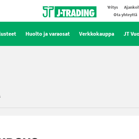
Yritys
Ajankoh
Ota yhteyttä
Oy J-Trading Ab
lusteet
Huolto ja varaosat
Verkkokauppa
JT Vu
s