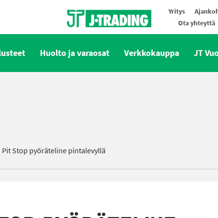
Yritys
Ajankoh
Ota yhteyttä
Oy J-Trading Ab
lusteet
Huolto ja varaosat
Verkkokauppa
JT Vu
it Stop pyöräteline pintalevyllä