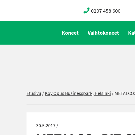
0207 458 600
Koneet
Vaihtokoneet
Ka
Etusivu
/
Koy Opus Businesspark, Helsinki
/
METALCO: P
30.5.2017 /