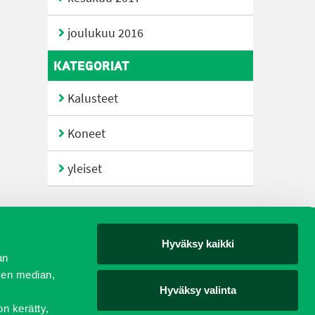
joulukuu 2016
KATEGORIAT
Kalusteet
Koneet
yleiset
Hyväksy kaikki
yjät
an
sen median,
Hyväksy valinta
on kerätty,