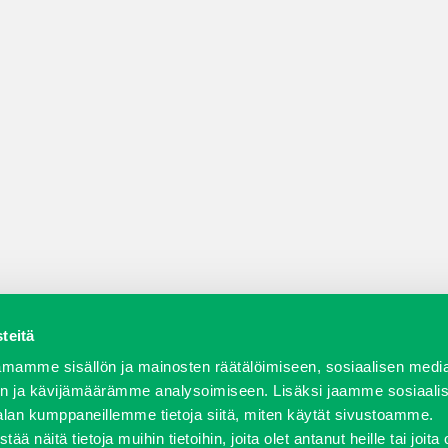
teitä
a varaosat
Verkkokauppa
JT Vuokrakone
Jälleenmy
mamme sisällön ja mainosten räätälöimiseen, sosiaalisen medi
n ja kävijämäärämme analysoimiseen. Lisäksi jaamme sosiaali
alan kumppaneillemme tietoja siitä, miten käytät sivustoamme.
näitä tietoja muihin tietoihin, joita olet antanut heille tai joita 