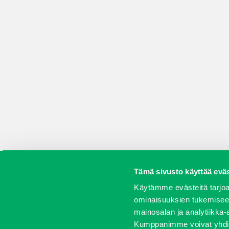
Tämä sivusto käyttää eväs
Koneet
Vaihtokoneet
Kalusteet
Huolto j
Käytämme evästeitä tarjoa
ominaisuuksien tukemisee
mainosalan ja analytiikka-
Kumppanimme voivat yhdistää 