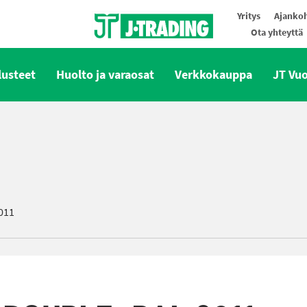
Yritys
Ajankoh
Ota yhteyttä
Oy J-Trading Ab
lusteet
Huolto ja varaosat
Verkkokauppa
JT Vu
011