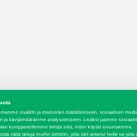
teitä
a varaosat
Verkkokauppa
JT Vuokrakone
Jälleenmy
mamme sisällön ja mainosten räätälöimiseen, sosiaalisen medi
n ja kävijämäärämme analysoimiseen. Lisäksi jaamme sosiaali
alan kumppaneillemme tietoja siitä, miten käytät sivustoamme.
näitä tietoja muihin tietoihin, joita olet antanut heille tai joita 