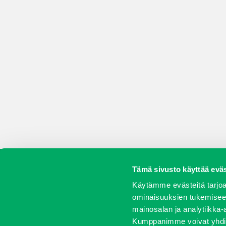
Tämä sivusto käyttää eväs
Koneet
Vaihtokoneet
Kalusteet
Huolto j
Käytämme evästeitä tarjoa
ominaisuuksien tukemisee
mainosalan ja analytiikka-
Kumppanimme voivat yhdistää 