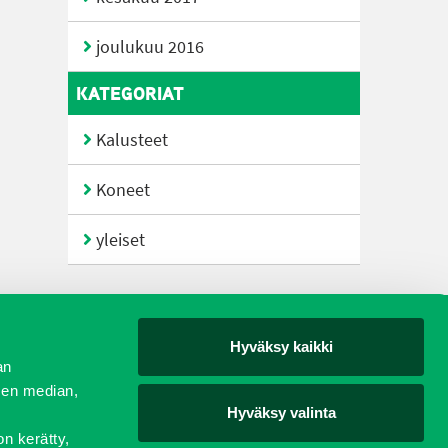
joulukuu 2016
KATEGORIAT
Kalusteet
Koneet
yleiset
Hyväksy kaikki
yjät
an
sen median,
Hyväksy valinta
on kerätty,