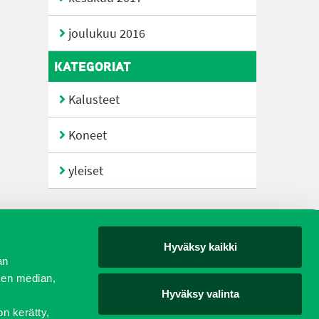
joulukuu 2016
KATEGORIAT
Kalusteet
Koneet
yleiset
Hyväksy kaikki
yjät
an
sen median,
Hyväksy valinta
on kerätty,