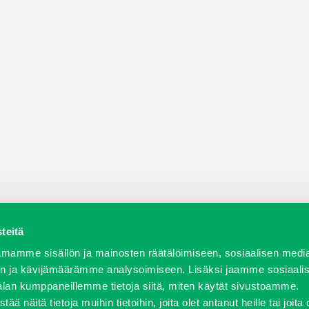
teitä
a varaosat
Verkkokauppa
JT Vuokrakone
Jälleenmy
mamme sisällön ja mainosten räätälöimiseen, sosiaalisen medi
n ja kävijämäärämme analysoimiseen. Lisäksi jaamme sosiaali
alan kumppaneillemme tietoja siitä, miten käytät sivustoamme.
näitä tietoja muihin tietoihin, joita olet antanut heille tai joita 