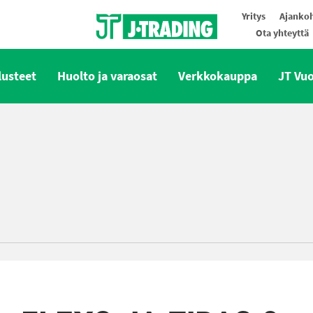
Yritys
Ajankoh
Ota yhteyttä
Oy J-Trading Ab
lusteet
Huolto ja varaosat
Verkkokauppa
JT Vu