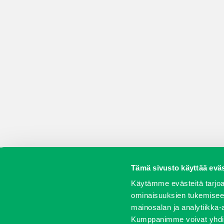
Tämä sivusto käyttää eväs
Koneet
Vaihtokoneet
Kalusteet
Huolto j
Käytämme evästeitä tarjoa
ominaisuuksien tukemisee
mainosalan ja analytiikka-
Kumppanimme voivat yhdistää 