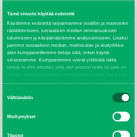
maaliskuu 2026
Tämä sivusto käyttää evästeitä
elokuu 2024
Käytämme evästeitä tarjoamamme sisällön ja mainosten
räätälöimiseen, sosiaalisen median ominaisuuksien
tukemiseen ja kävijämäärämme analysoimiseen. Lisäksi
syyskuu 2023
jaamme sosiaalisen median, mainosalan ja analytiikka-
alan kumppaneillemme tietoja siitä, miten käytät
joulukuu 2022
sivustoamme. Kumppanimme voivat yhdistää näitä
tietoja muihin tietoihin, joita olet antanut heille tai joita on
huhtikuu 2022
kerätty, kun olet käyttänyt heidän palvelujaan. Voit lukea
lisää evästeistä sekä muuttaa hyväksyntääsi
evästeet
helmikuu 2022
sivulta.
Suostumuksen
Välttämätön
valinta
joulukuu 2021
lokakuu 2021
Mieltymykset
kesäkuu 2021
Tilastot