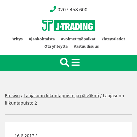
0207 458 600
Oy J-Trading Ab
Yritys
Ajankohtaista
Avoimet työpaikat
Yhteystiedot
Ota yhteyttä
Vastuullisuus
Etusivu
/
Laajasuon liikuntapuisto ja päiväkoti
/
Laajasuon
liikuntapuisto 2
16.6.2017 /