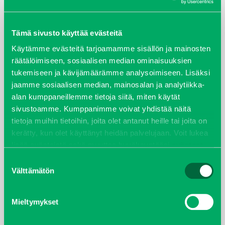
ARKISTOT
Tämä sivusto käyttää evästeitä
maaliskuu 2026
Käytämme evästeitä tarjoamamme sisällön ja mainosten
elokuu 2024
räätälöimiseen, sosiaalisen median ominaisuuksien
tukemiseen ja kävijämäärämme analysoimiseen. Lisäksi
syyskuu 2023
jaamme sosiaalisen median, mainosalan ja analytiikka-
alan kumppaneillemme tietoja siitä, miten käytät
joulukuu 2022
sivustoamme. Kumppanimme voivat yhdistää näitä
tietoja muihin tietoihin, joita olet antanut heille tai joita on
kerätty, kun olet käyttänyt heidän palvelujaan. Voit lukea
huhtikuu 2022
lisää evästeistä sekä muuttaa hyväksyntääsi
evästeet
sivulta.
helmikuu 2022
Suostumuksen
Välttämätön
valinta
joulukuu 2021
Mieltymykset
lokakuu 2021