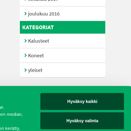
joulukuu 2016
KATEGORIAT
Kalusteet
Koneet
yleiset
Hyväksy kaikki
yjät
an
sen median,
Hyväksy valinta
on kerätty,