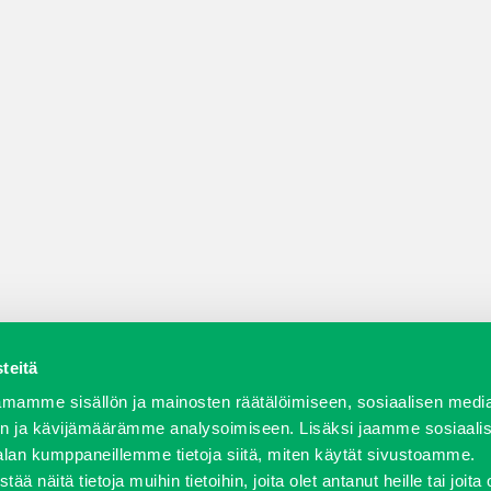
teitä
a varaosat
Verkkokauppa
JT Vuokrakone
Jälleenmy
mamme sisällön ja mainosten räätälöimiseen, sosiaalisen medi
n ja kävijämäärämme analysoimiseen. Lisäksi jaamme sosiaali
alan kumppaneillemme tietoja siitä, miten käytät sivustoamme.
näitä tietoja muihin tietoihin, joita olet antanut heille tai joita 