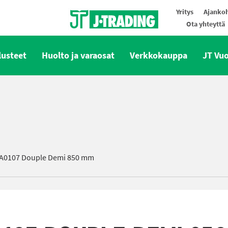
Yritys
Ajankoh
Ota yhteyttä
Oy J-Trading Ab
lusteet
Huolto ja varaosat
Verkkokauppa
JT Vu
LA0107 Douple Demi 850 mm