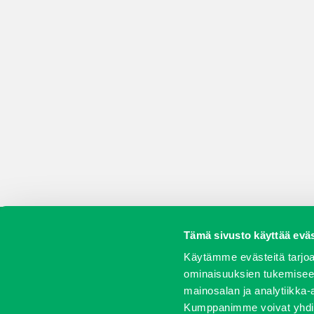
Tämä sivusto käyttää eväs
Koneet
Vaihtokoneet
Kalusteet
Huolto j
Käytämme evästeitä tarjoa
ominaisuuksien tukemisee
mainosalan ja analytiikka-
Kumppanimme voivat yhdistää 