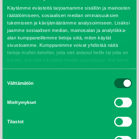
syyskuu 2023
Käytämme evästeitä tarjoamamme sisällön ja mainosten
räätälöimiseen, sosiaalisen median ominaisuuksien
tukemiseen ja kävijämäärämme analysoimiseen. Lisäksi
joulukuu 2022
jaamme sosiaalisen median, mainosalan ja analytiikka-
alan kumppaneillemme tietoja siitä, miten käytät
huhtikuu 2022
sivustoamme. Kumppanimme voivat yhdistää näitä
tietoja muihin tietoihin, joita olet antanut heille tai joita on
helmikuu 2022
kerätty, kun olet käyttänyt heidän palvelujaan. Voit lukea
lisää evästeistä sekä muuttaa hyväksyntääsi
evästeet
joulukuu 2021
sivulta.
Suostumuksen
Välttämätön
valinta
lokakuu 2021
kesäkuu 2021
Mieltymykset
tammikuu 2021
Tilastot
helmikuu 2020