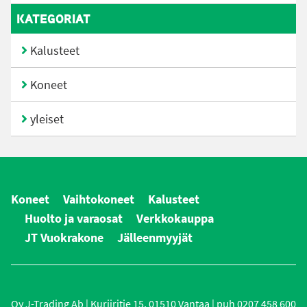
KATEGORIAT
Kalusteet
Koneet
yleiset
Koneet
Vaihtokoneet
Kalusteet
Huolto ja varaosat
Verkkokauppa
JT Vuokrakone
Jälleenmyyjät
Oy J-Trading Ab | Kuriiritie 15, 01510 Vantaa | puh 0207 458 600