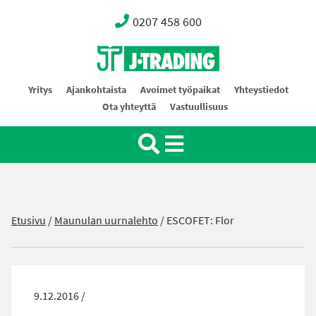
0207 458 600
Oy J-Trading Ab
Yritys
Ajankohtaista
Avoimet työpaikat
Yhteystiedot
Ota yhteyttä
Vastuullisuus
Etusivu
/
Maunulan uurnalehto
/
ESCOFET: Flor
9.12.2016 /