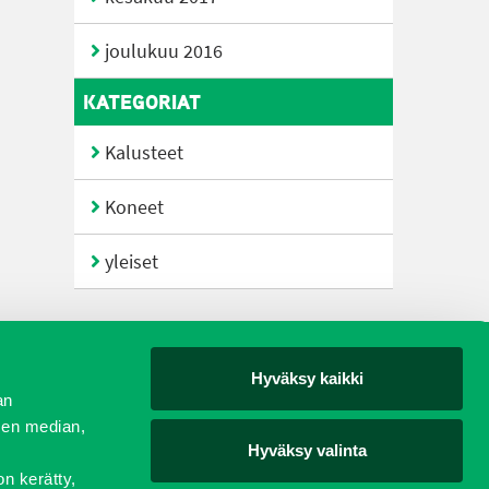
joulukuu 2016
KATEGORIAT
Kalusteet
Koneet
yleiset
Hyväksy kaikki
yjät
an
sen median,
Hyväksy valinta
on kerätty,