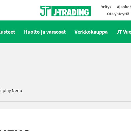
Yritys
Ajankoh
Ota yhteyttä
Oy J-Trading Ab
lusteet
Huolto ja varaosat
Verkkokauppa
JT Vu
niplay Neno