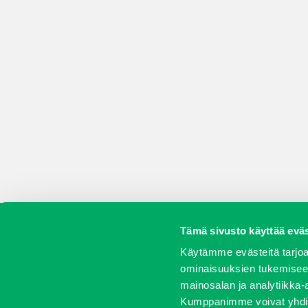
Tämä sivusto käyttää eväs
Koneet
Vaihtokoneet
Kalusteet
Huolto j
Käytämme evästeitä tarjoa
ominaisuuksien tukemisee
mainosalan ja analytiikka-
Kumppanimme voivat yhdistää 