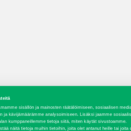
teitä
a varaosat
Verkkokauppa
JT Vuokrakone
Jälleenmy
mamme sisällön ja mainosten räätälöimiseen, sosiaalisen medi
n ja kävijämäärämme analysoimiseen. Lisäksi jaamme sosiaali
alan kumppaneillemme tietoja siitä, miten käytät sivustoamme.
näitä tietoja muihin tietoihin, joita olet antanut heille tai joita 