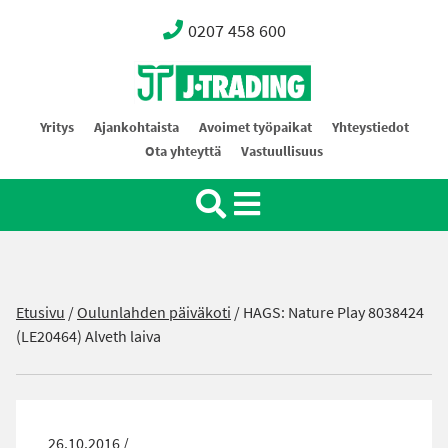
0207 458 600
Oy J-Trading Ab
Yritys
Ajankohtaista
Avoimet työpaikat
Yhteystiedot
Ota yhteyttä
Vastuullisuus
Etusivu
/
Oulunlahden päiväkoti
/
HAGS: Nature Play 8038424
(LE20464) Alveth laiva
26.10.2016 /