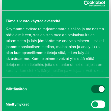
ARKISTOT
Tämä sivusto käyttää evästeitä
maaliskuu 2026
Käytämme evästeitä tarjoamamme sisällön ja mainosten
räätälöimiseen, sosiaalisen median ominaisuuksien
elokuu 2024
tukemiseen ja kävijämäärämme analysoimiseen. Lisäksi
jaamme sosiaalisen median, mainosalan ja analytiikka-
syyskuu 2023
alan kumppaneillemme tietoja siitä, miten käytät
sivustoamme. Kumppanimme voivat yhdistää näitä
joulukuu 2022
tietoja muihin tietoihin, joita olet antanut heille tai joita on
kerätty, kun olet käyttänyt heidän palvelujaan. Voit lukea
huhtikuu 2022
lisää evästeistä sekä muuttaa hyväksyntääsi
evästeet
sivulta.
Suostumuksen
helmikuu 2022
Välttämätön
valinta
joulukuu 2021
Mieltymykset