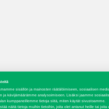
teitä
a varaosat
Verkkokauppa
JT Vuokrakone
Jälleenmy
mamme sisällön ja mainosten räätälöimiseen, sosiaalisen medi
n ja kävijämäärämme analysoimiseen. Lisäksi jaamme sosiaali
alan kumppaneillemme tietoja siitä, miten käytät sivustoamme.
näitä tietoja muihin tietoihin, joita olet antanut heille tai joita 