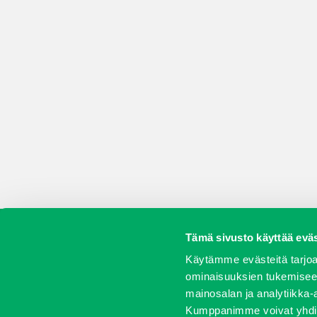
Tämä sivusto käyttää eväs
Koneet
Vaihtokoneet
Kalusteet
Huolto j
Käytämme evästeitä tarjoa
ominaisuuksien tukemisee
mainosalan ja analytiikka-
Kumppanimme voivat yhdistää 