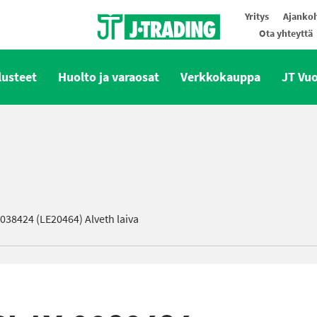
Yritys
Ajankoh
Ota yhteyttä
Oy J-Trading Ab
lusteet
Huolto ja varaosat
Verkkokauppa
JT Vu
038424 (LE20464) Alveth laiva