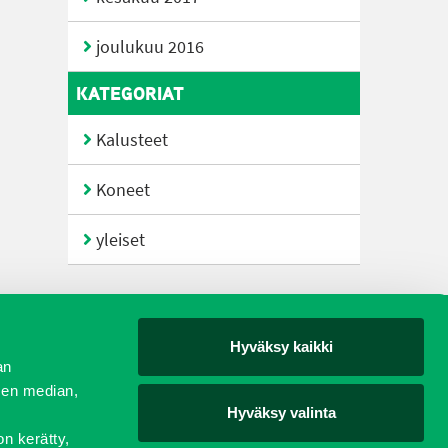
joulukuu 2016
KATEGORIAT
Kalusteet
Koneet
yleiset
Hyväksy kaikki
yjät
an
sen median,
Hyväksy valinta
on kerätty,