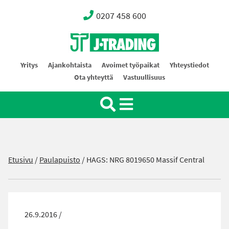
0207 458 600
Oy J-Trading Ab
Yritys
Ajankohtaista
Avoimet työpaikat
Yhteystiedot
Ota yhteyttä
Vastuullisuus
Etusivu
/
Paulapuisto
/
HAGS: NRG 8019650 Massif Central
26.9.2016 /