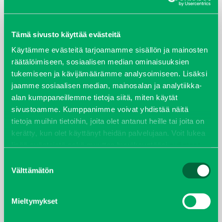
ARKISTOT
Tämä sivusto käyttää evästeitä
maaliskuu 2026
Käytämme evästeitä tarjoamamme sisällön ja mainosten
elokuu 2024
räätälöimiseen, sosiaalisen median ominaisuuksien
tukemiseen ja kävijämäärämme analysoimiseen. Lisäksi
jaamme sosiaalisen median, mainosalan ja analytiikka-
syyskuu 2023
alan kumppaneillemme tietoja siitä, miten käytät
sivustoamme. Kumppanimme voivat yhdistää näitä
joulukuu 2022
tietoja muihin tietoihin, joita olet antanut heille tai joita on
kerätty, kun olet käyttänyt heidän palvelujaan. Voit lukea
huhtikuu 2022
lisää evästeistä sekä muuttaa hyväksyntääsi
evästeet
sivulta.
Suostumuksen
helmikuu 2022
Välttämätön
valinta
joulukuu 2021
Mieltymykset
lokakuu 2021