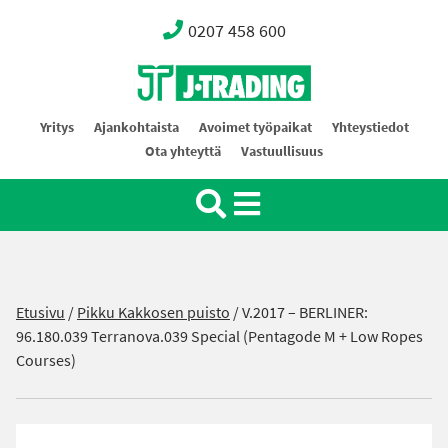
0207 458 600
Oy J-Trading Ab
Yritys
Ajankohtaista
Avoimet työpaikat
Yhteystiedot
Ota yhteyttä
Vastuullisuus
Etusivu
/
Pikku Kakkosen puisto
/
V.2017 – BERLINER:
96.180.039 Terranova.039 Special (Pentagode M + Low Ropes
Courses)