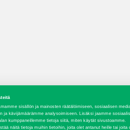
teitä
a varaosat
Verkkokauppa
JT Vuokrakone
Jälleenmy
mamme sisällön ja mainosten räätälöimiseen, sosiaalisen medi
n ja kävijämäärämme analysoimiseen. Lisäksi jaamme sosiaali
alan kumppaneillemme tietoja siitä, miten käytät sivustoamme.
näitä tietoja muihin tietoihin, joita olet antanut heille tai joita 