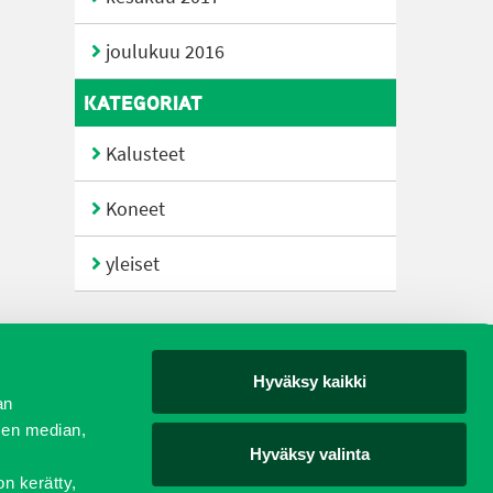
joulukuu 2016
KATEGORIAT
Kalusteet
Koneet
yleiset
Hyväksy kaikki
yjät
an
sen median,
Hyväksy valinta
on kerätty,