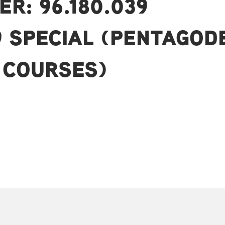
ER: 96.180.039
 SPECIAL (PENTAGOD
 COURSES)