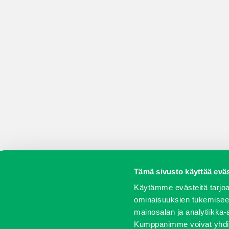
Tämä sivusto käyttää eväs
Koneet
Vaihtokoneet
Kalusteet
Huolto j
Käytämme evästeitä tarjoa
ominaisuuksien tukemisee
mainosalan ja analytiikka-
Kumppanimme voivat yhdistää 