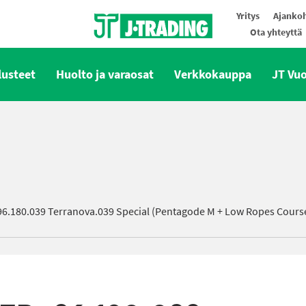
Yritys
Ajankoh
Ota yhteyttä
Oy J-Trading Ab
lusteet
Huolto ja varaosat
Verkkokauppa
JT Vu
96.180.039 Terranova.039 Special (Pentagode M + Low Ropes Cours