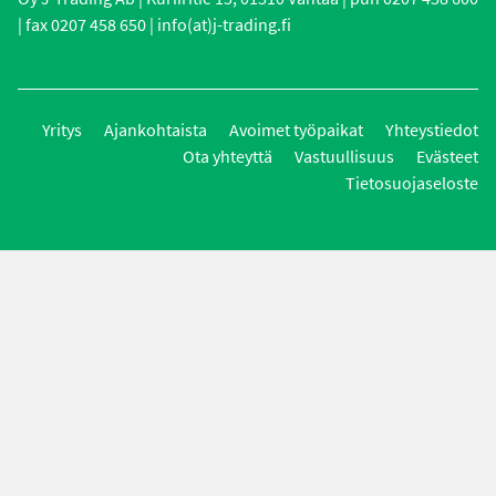
| fax 0207 458 650 | info(at)j-trading.fi
Yritys
Ajankohtaista
Avoimet työpaikat
Yhteystiedot
Ota yhteyttä
Vastuullisuus
Evästeet
Tietosuojaseloste