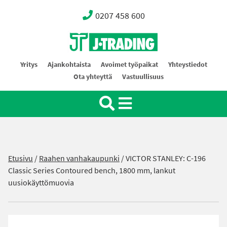
0207 458 600
Oy J-Trading Ab
Yritys
Ajankohtaista
Avoimet työpaikat
Yhteystiedot
Ota yhteyttä
Vastuullisuus
Etusivu
/
Raahen vanhakaupunki
/
VICTOR STANLEY: C-196
Classic Series Contoured bench, 1800 mm, lankut
uusiokäyttömuovia