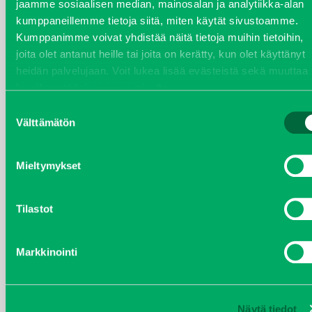
jaamme sosiaalisen median, mainosalan ja analytiikka-alan
syyskuu 2023
kumppaneillemme tietoja siitä, miten käytät sivustoamme.
Kumppanimme voivat yhdistää näitä tietoja muihin tietoihin,
joulukuu 2022
joita olet antanut heille tai joita on kerätty, kun olet käyttänyt
heidän palvelujaan. Voit lukea lisää evästeistä sekä muuttaa
hyväksyntääsi
evästeet
sivulta.
huhtikuu 2022
Suostumuksen
Välttämätön
helmikuu 2022
valinta
joulukuu 2021
Mieltymykset
lokakuu 2021
Tilastot
kesäkuu 2021
Markkinointi
tammikuu 2021
helmikuu 2020
Näytä tiedot