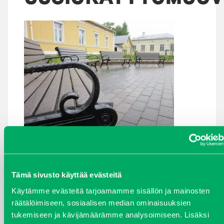
ARKISTOT
Tämä sivusto käyttää evästeitä
maaliskuu 2026
Käytämme evästeitä tarjoamamme sisällön ja mainosten
räätälöimiseen, sosiaalisen median ominaisuuksien
elokuu 2024
tukemiseen ja kävijämäärämme analysoimiseen. Lisäksi