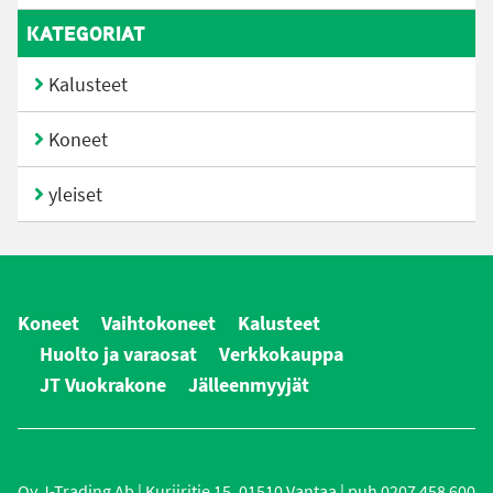
KATEGORIAT
Kalusteet
Koneet
yleiset
Koneet
Vaihtokoneet
Kalusteet
Huolto ja varaosat
Verkkokauppa
JT Vuokrakone
Jälleenmyyjät
Oy J-Trading Ab | Kuriiritie 15, 01510 Vantaa | puh 0207 458 600