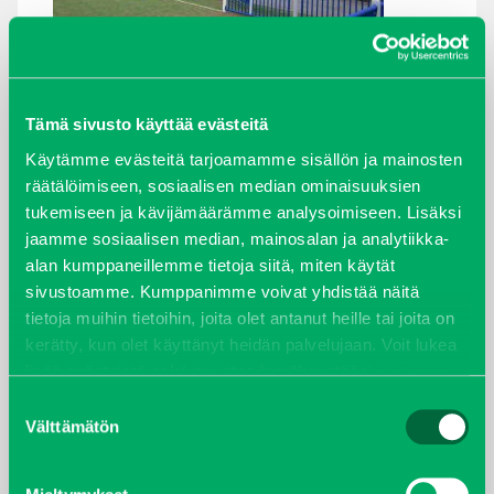
Tämä sivusto käyttää evästeitä
ARKISTOT
Käytämme evästeitä tarjoamamme sisällön ja mainosten
maaliskuu 2026
räätälöimiseen, sosiaalisen median ominaisuuksien
tukemiseen ja kävijämäärämme analysoimiseen. Lisäksi
elokuu 2024
jaamme sosiaalisen median, mainosalan ja analytiikka-
alan kumppaneillemme tietoja siitä, miten käytät
syyskuu 2023
sivustoamme. Kumppanimme voivat yhdistää näitä
tietoja muihin tietoihin, joita olet antanut heille tai joita on
joulukuu 2022
kerätty, kun olet käyttänyt heidän palvelujaan. Voit lukea
lisää evästeistä sekä muuttaa hyväksyntääsi
evästeet
sivulta.
huhtikuu 2022
Suostumuksen
Välttämätön
valinta
helmikuu 2022