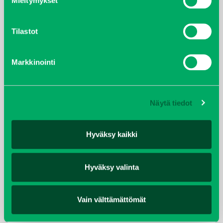
Mieltymykset
joulukuu 2021
Tilastot
lokakuu 2021
kesäkuu 2021
Markkinointi
tammikuu 2021
Näytä tiedot
helmikuu 2020
joulukuu 2019
Hyväksy kaikki
huhtikuu 2019
Hyväksy valinta
helmikuu 2019
Vain välttämättömät
elokuu 2018