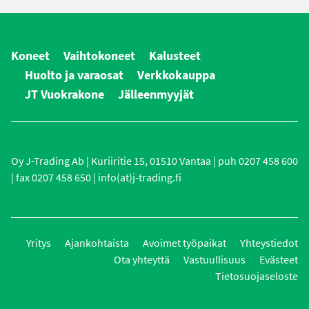
Koneet
Vaihtokoneet
Kalusteet
Huolto ja varaosat
Verkkokauppa
JT Vuokrakone
Jälleenmyyjät
Oy J-Trading Ab | Kuriiritie 15, 01510 Vantaa | puh 0207 458 600
| fax 0207 458 650 | info(at)j-trading.fi
Yritys
Ajankohtaista
Avoimet työpaikat
Yhteystiedot
Ota yhteyttä
Vastuullisuus
Evästeet
Tietosuojaseloste