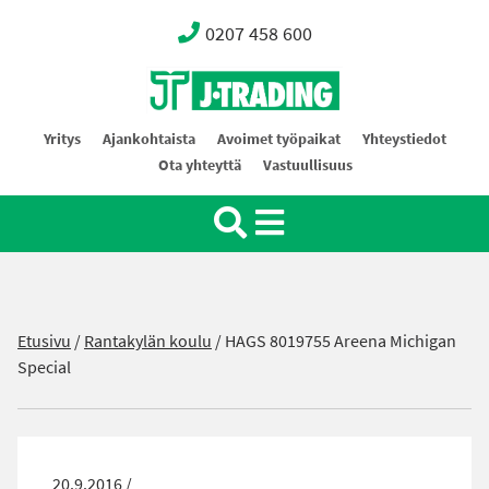
0207 458 600
Oy J-Trading Ab
Yritys
Ajankohtaista
Avoimet työpaikat
Yhteystiedot
Ota yhteyttä
Vastuullisuus
Etusivu
/
Rantakylän koulu
/
HAGS 8019755 Areena Michigan
Special
20.9.2016 /