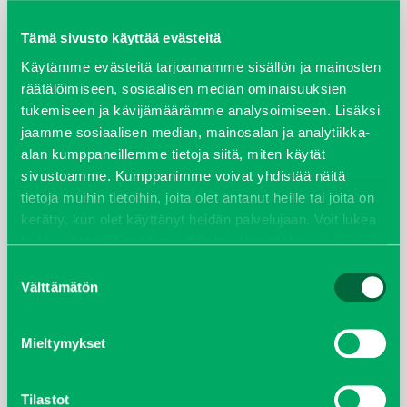
maaliskuu 2026
Tämä sivusto käyttää evästeitä
elokuu 2024
Käytämme evästeitä tarjoamamme sisällön ja mainosten
räätälöimiseen, sosiaalisen median ominaisuuksien
syyskuu 2023
tukemiseen ja kävijämäärämme analysoimiseen. Lisäksi
jaamme sosiaalisen median, mainosalan ja analytiikka-
alan kumppaneillemme tietoja siitä, miten käytät
joulukuu 2022
sivustoamme. Kumppanimme voivat yhdistää näitä
tietoja muihin tietoihin, joita olet antanut heille tai joita on
huhtikuu 2022
kerätty, kun olet käyttänyt heidän palvelujaan. Voit lukea
lisää evästeistä sekä muuttaa hyväksyntääsi
evästeet
helmikuu 2022
sivulta.
Suostumuksen
Välttämätön
joulukuu 2021
valinta
lokakuu 2021
Mieltymykset
kesäkuu 2021
Tilastot