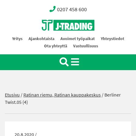
0207 458 600
Oy J-Trading Ab
Yritys
Ajankohtaista
Avoimet työpaikat
Yhteystiedot
Ota yhteyttä
Vastuullisuus
Etusivu
/
Ratinan riemu, Ratinan kauppakeskus
/
Berliner
Twist.05 (4)
20.8.2020 /