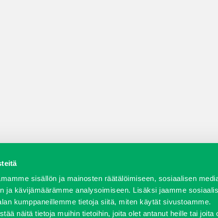
teitä
a varaosat
Verkkokauppa
JT Vuokrakone
Jälleenmy
mamme sisällön ja mainosten räätälöimiseen, sosiaalisen medi
n ja kävijämäärämme analysoimiseen. Lisäksi jaamme sosiaali
alan kumppaneillemme tietoja siitä, miten käytät sivustoamme.
näitä tietoja muihin tietoihin, joita olet antanut heille tai joita 