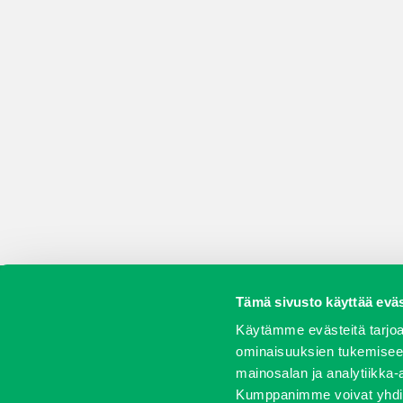
Tämä sivusto käyttää eväs
Koneet
Vaihtokoneet
Kalusteet
Huolto j
Käytämme evästeitä tarjoa
ominaisuuksien tukemisee
mainosalan ja analytiikka-
Kumppanimme voivat yhdistää 