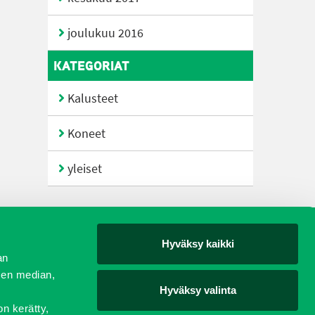
joulukuu 2016
KATEGORIAT
Kalusteet
Koneet
yleiset
Hyväksy kaikki
yjät
an
sen median,
Hyväksy valinta
on kerätty,