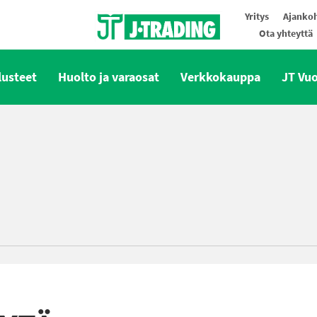
Yritys
Ajankoh
Ota yhteyttä
Oy J-Trading Ab
lusteet
Huolto ja varaosat
Verkkokauppa
JT Vu