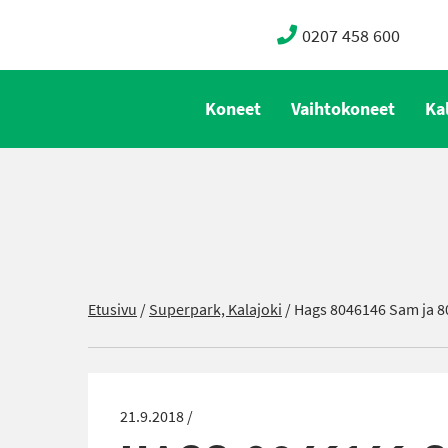
0207 458 600
Koneet
Vaihtokoneet
Ka
Etusivu
/
Superpark, Kalajoki
/
Hags 8046146 Sam ja 80
21.9.2018 /