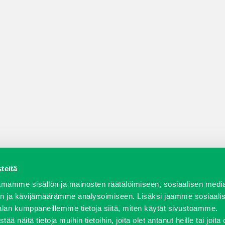
teitä
a varaosat
Verkkokauppa
JT Vuokrakone
Jälleenmy
mamme sisällön ja mainosten räätälöimiseen, sosiaalisen medi
n ja kävijämäärämme analysoimiseen. Lisäksi jaamme sosiaali
alan kumppaneillemme tietoja siitä, miten käytät sivustoamme.
näitä tietoja muihin tietoihin, joita olet antanut heille tai joita 