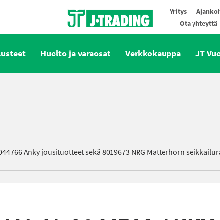
Yritys
Ajankoh
Ota yhteyttä
Oy J-Trading Ab
lusteet
Huolto ja varaosat
Verkkokauppa
JT Vu
44766 Anky jousituotteet sekä 8019673 NRG Matterhorn seikkailura