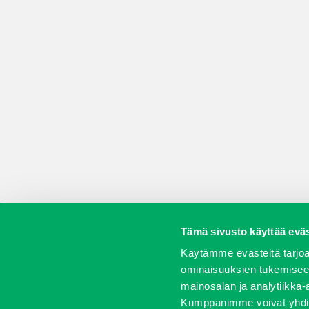
Tämä sivusto käyttää eväs
Koneet
Vaihtokoneet
Kalusteet
Huolto j
Käytämme evästeitä tarjoa
ominaisuuksien tukemisee
mainosalan ja analytiikka-
Kumppanimme voivat yhdistää 