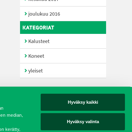
joulukuu 2016
KATEGORIAT
Kalusteet
Koneet
yleiset
Hyväksy kaikki
yjät
an
sen median,
Hyväksy valinta
on kerätty,