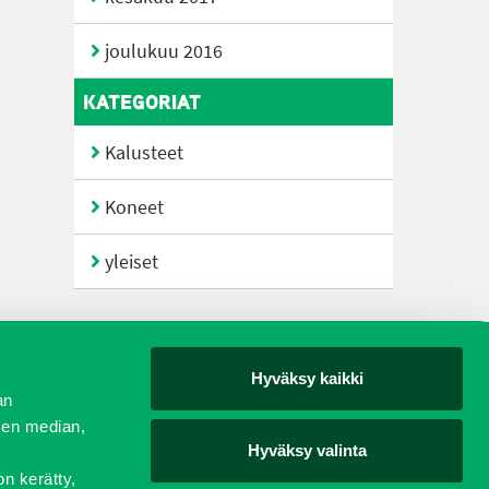
joulukuu 2016
KATEGORIAT
Kalusteet
Koneet
yleiset
Hyväksy kaikki
yjät
an
sen median,
Hyväksy valinta
on kerätty,