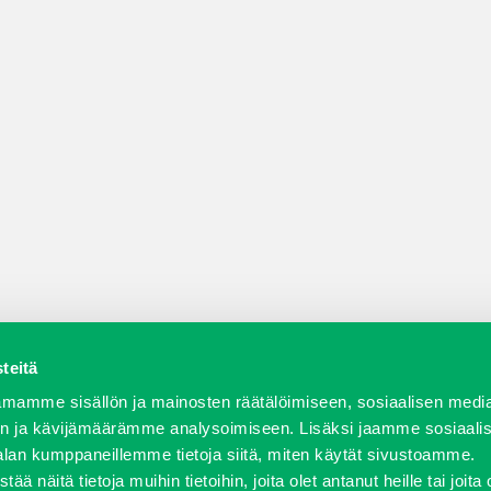
teitä
a varaosat
Verkkokauppa
JT Vuokrakone
Jälleenmy
mamme sisällön ja mainosten räätälöimiseen, sosiaalisen medi
n ja kävijämäärämme analysoimiseen. Lisäksi jaamme sosiaali
alan kumppaneillemme tietoja siitä, miten käytät sivustoamme.
näitä tietoja muihin tietoihin, joita olet antanut heille tai joita 