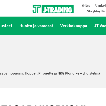
Yritys
Ajankoh
Ota yhteyttä
Oy J-Trading Ab
lusteet
Huolto ja varaosat
Verkkokauppa
JT Vu
asapainopuomi, Hopper, Pirouette ja NRG Klondike – yhdistelmä