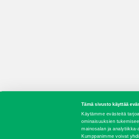
Tämä sivusto käyttää eväs
Koneet
Vaihtokoneet
Kalusteet
Huolto j
Käytämme evästeitä tarjoa
ominaisuuksien tukemisee
mainosalan ja analytiikka-
Kumppanimme voivat yhdistää 