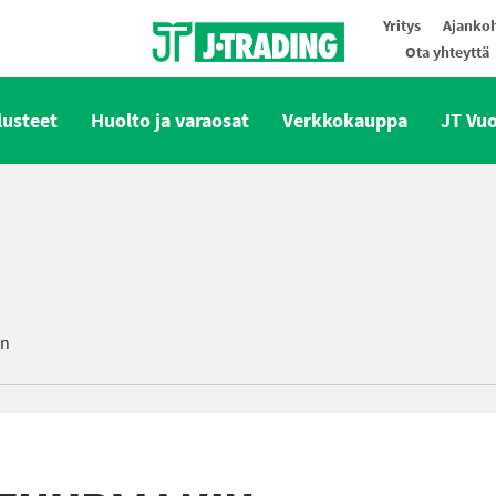
Yritys
Ajankoh
Ota yhteyttä
Oy J-Trading Ab
lusteet
Huolto ja varaosat
Verkkokauppa
JT Vu
in