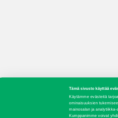
Tämä sivusto käyttää eväs
Koneet
Vaihtokoneet
Kalusteet
Huolto j
Käytämme evästeitä tarjoa
ominaisuuksien tukemisee
mainosalan ja analytiikka-
Kumppanimme voivat yhdistää 