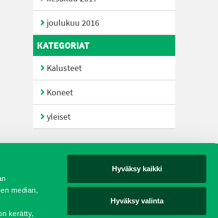
joulukuu 2016
KATEGORIAT
Kalusteet
Koneet
yleiset
Hyväksy kaikki
yjät
an
sen median,
Hyväksy valinta
on kerätty,