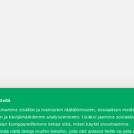
teitä
a varaosat
Verkkokauppa
JT Vuokrakone
Jälleenmy
mamme sisällön ja mainosten räätälöimiseen, sosiaalisen medi
n ja kävijämäärämme analysoimiseen. Lisäksi jaamme sosiaali
alan kumppaneillemme tietoja siitä, miten käytät sivustoamme.
näitä tietoja muihin tietoihin, joita olet antanut heille tai joita 