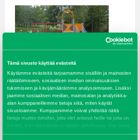
Tämä sivusto käyttää evästeitä
Käytämme evästeitä tarjoamamme sisällön ja mainosten
räätälöimiseen, sosiaalisen median ominaisuuksien
tukemiseen ja kävijämäärämme analysoimiseen. Lisäksi
ARKISTOT
jaamme sosiaalisen median, mainosalan ja analytiikka-
alan kumppaneillemme tietoja siitä, miten käytät
maaliskuu 2026
sivustoamme. Kumppanimme voivat yhdistää näitä
tietoja muihin tietoihin, joita olet antanut heille tai joita on
elokuu 2024
kerätty, kun olet käyttänyt heidän palvelujaan. Voit lukea
lisää evästeistä sekä muuttaa hyväksyntääsi
evästeet
syyskuu 2023