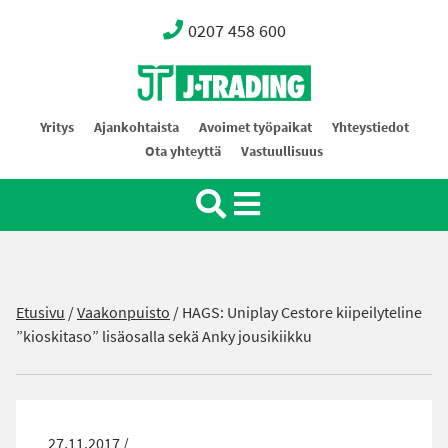
0207 458 600
Oy J-Trading Ab
Yritys
Ajankohtaista
Avoimet työpaikat
Yhteystiedot
Ota yhteyttä
Vastuullisuus
Etusivu
/
Vaakonpuisto
/
HAGS: Uniplay Cestore kiipeilyteline
”kioskitaso” lisäosalla sekä Anky jousikiikku
27.11.2017 /