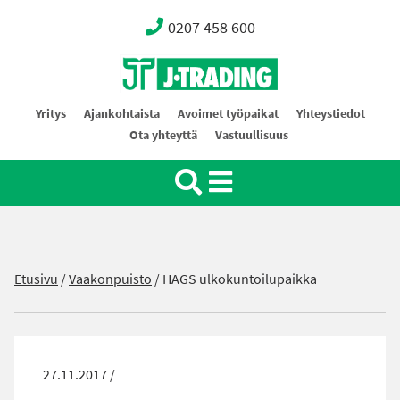
0207 458 600
Oy J-Trading Ab
Yritys
Ajankohtaista
Avoimet työpaikat
Yhteystiedot
Ota yhteyttä
Vastuullisuus
Etusivu
/
Vaakonpuisto
/
HAGS ulkokuntoilupaikka
27.11.2017 /