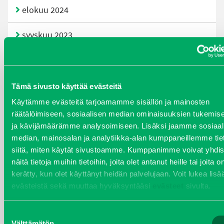
elokuu 2024
syyskuu 2023
joulukuu 2022
huhtikuu 2022
Tämä sivusto käyttää evästeitä
Käytämme evästeitä tarjoamamme sisällön ja mainosten
helmikuu 2022
räätälöimiseen, sosiaalisen median ominaisuuksien tukemis
ja kävijämäärämme analysoimiseen. Lisäksi jaamme sosiaal
joulukuu 2021
median, mainosalan ja analytiikka-alan kumppaneillemme tie
siitä, miten käytät sivustoamme. Kumppanimme voivat yhdis
lokakuu 2021
näitä tietoja muihin tietoihin, joita olet antanut heille tai joita o
kerätty, kun olet käyttänyt heidän palvelujaan. Voit lukea lisä
kesäkuu 2021
evästeistä sekä muuttaa hyväksyntääsi
evästeet
sivulta.
tammikuu 2021
Suostumuksen
Välttämätön