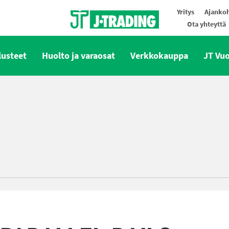
Yritys
Ajankoh
Ota yhteyttä
Oy J-Trading Ab
lusteet
Huolto ja varaosat
Verkkokauppa
JT Vu