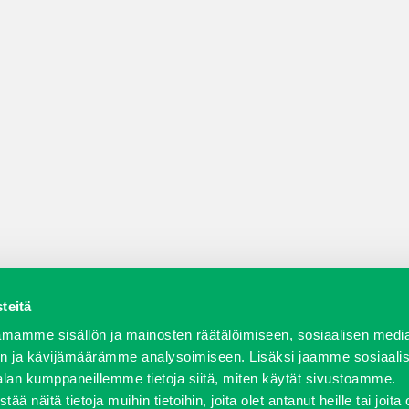
teitä
a varaosat
Verkkokauppa
JT Vuokrakone
Jälleenmy
mamme sisällön ja mainosten räätälöimiseen, sosiaalisen medi
n ja kävijämäärämme analysoimiseen. Lisäksi jaamme sosiaali
alan kumppaneillemme tietoja siitä, miten käytät sivustoamme.
näitä tietoja muihin tietoihin, joita olet antanut heille tai joita 