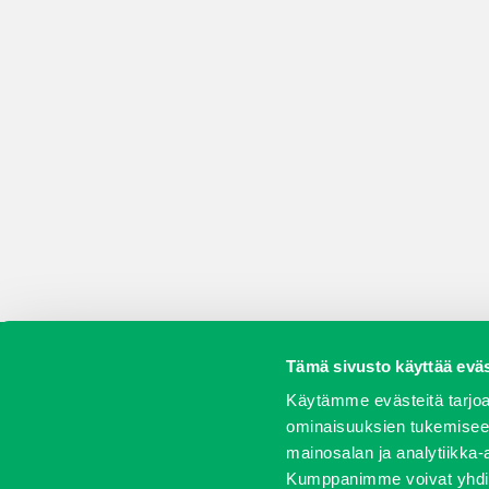
Tämä sivusto käyttää eväs
Koneet
Vaihtokoneet
Kalusteet
Huolto j
Käytämme evästeitä tarjoa
ominaisuuksien tukemisee
mainosalan ja analytiikka-
Kumppanimme voivat yhdistää 