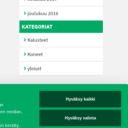
joulukuu 2016
KATEGORIAT
Kalusteet
Koneet
yleiset
Hyväksy kaikki
yjät
an
sen median,
Hyväksy valinta
on kerätty,