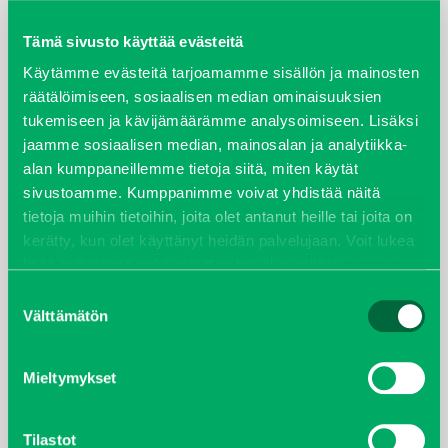
maaliskuu 2026
Tämä sivusto käyttää evästeitä
elokuu 2024
Käytämme evästeitä tarjoamamme sisällön ja mainosten
räätälöimiseen, sosiaalisen median ominaisuuksien
syyskuu 2023
tukemiseen ja kävijämäärämme analysoimiseen. Lisäksi
jaamme sosiaalisen median, mainosalan ja analytiikka-
joulukuu 2022
alan kumppaneillemme tietoja siitä, miten käytät
sivustoamme. Kumppanimme voivat yhdistää näitä
tietoja muihin tietoihin, joita olet antanut heille tai joita on
huhtikuu 2022
kerätty, kun olet käyttänyt heidän palvelujaan. Voit lukea
lisää evästeistä sekä muuttaa hyväksyntääsi
evästeet
helmikuu 2022
sivulta.
Suostumuksen
Välttämätön
joulukuu 2021
valinta
lokakuu 2021
Mieltymykset
kesäkuu 2021
Tilastot