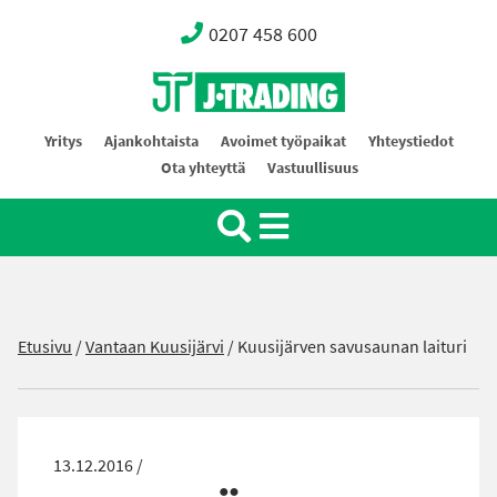
0207 458 600
Oy J-Trading Ab
Yritys
Ajankohtaista
Avoimet työpaikat
Yhteystiedot
Ota yhteyttä
Vastuullisuus
Etusivu
/
Vantaan Kuusijärvi
/
Kuusijärven savusaunan laituri
13.12.2016 /