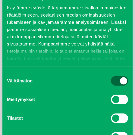
syyskuu 2023
Käytämme evästeitä tarjoamamme sisällön ja mainosten
räätälöimiseen, sosiaalisen median ominaisuuksien
tukemiseen ja kävijämäärämme analysoimiseen. Lisäksi
joulukuu 2022
jaamme sosiaalisen median, mainosalan ja analytiikka-
alan kumppaneillemme tietoja siitä, miten käytät
huhtikuu 2022
sivustoamme. Kumppanimme voivat yhdistää näitä
tietoja muihin tietoihin, joita olet antanut heille tai joita on
helmikuu 2022
kerätty, kun olet käyttänyt heidän palvelujaan. Voit lukea
lisää evästeistä sekä muuttaa hyväksyntääsi
evästeet
joulukuu 2021
sivulta.
Suostumuksen
Välttämätön
valinta
lokakuu 2021
kesäkuu 2021
Mieltymykset
tammikuu 2021
Tilastot
helmikuu 2020