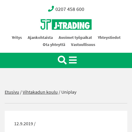
0207 458 600
Oy J-Trading Ab
Yritys
Ajankohtaista
Avoimet työpaikat
Yhteystiedot
Ota yhteyttä
Vastuullisuus
Etusivu
/
Vihtakadun koulu
/
Uniplay
12.9.2019 /