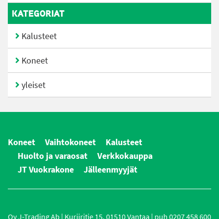
KATEGORIAT
Kalusteet
Koneet
yleiset
Koneet
Vaihtokoneet
Kalusteet
Huolto ja varaosat
Verkkokauppa
JT Vuokrakone
Jälleenmyyjät
Oy J-Trading Ab | Kuriiritie 15, 01510 Vantaa | puh 0207 458 600