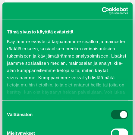
8.12.2016 /
JYVÄSKYLÄN
Tämä sivusto käyttää evästeitä
KÄVELYKATU
Käytämme evästeitä tarjoamamme sisällön ja mainosten
räätälöimiseen, sosiaalisen median ominaisuuksien
tukemiseen ja kävijämäärämme analysoimiseen. Lisäksi
LUE LISÄÄ
jaamme sosiaalisen median, mainosalan ja analytiikka-
alan kumppaneillemme tietoja siitä, miten käytät
sivustoamme. Kumppanimme voivat yhdistää näitä
10.10.2016 /
tietoja muihin tietoihin, joita olet antanut heille tai joita on
LIMINGAN KESKUSTA JA
kerätty, kun olet käyttänyt heidän palvelujaan. Voit lukea
lisää evästeistä sekä muuttaa hyväksyntääsi
evästeet
KIRJASTO
sivulta.
Suostumuksen
Välttämätön
valinta
LUE LISÄÄ
Mieltymykset