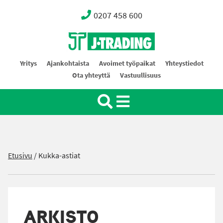
0207 458 600
Oy J-Trading Ab
Yritys
Ajankohtaista
Avoimet työpaikat
Yhteystiedot
Ota yhteyttä
Vastuullisuus
Etusivu
/
Kukka-astiat
ARKISTO