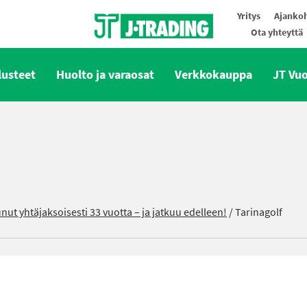
Yritys
Ajankoh
Ota yhteyttä
Oy J-Trading Ab
lusteet
Huolto ja varaosat
Verkkokauppa
JT Vu
nut yhtäjaksoisesti 33 vuotta – ja jatkuu edelleen!
/
Tarinagolf