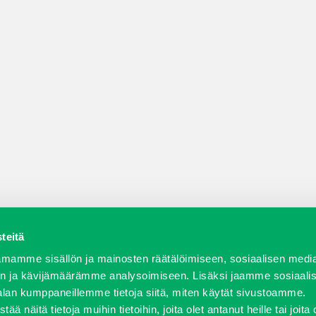
teitä
a varaosat
Verkkokauppa
JT Vuokrakone
Jälleenmy
mamme sisällön ja mainosten räätälöimiseen, sosiaalisen medi
n ja kävijämäärämme analysoimiseen. Lisäksi jaamme sosiaali
alan kumppaneillemme tietoja siitä, miten käytät sivustoamme.
näitä tietoja muihin tietoihin, joita olet antanut heille tai joita 