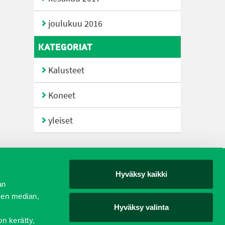
joulukuu 2016
KATEGORIAT
Kalusteet
Koneet
yleiset
Hyväksy kaikki
yjät
an
sen median,
Hyväksy valinta
on kerätty,