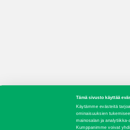
Tämä sivusto käyttää eväs
Koneet
Vaihtokoneet
Kalusteet
Huolto j
Käytämme evästeitä tarjoa
ominaisuuksien tukemisee
mainosalan ja analytiikka-
Kumppanimme voivat yhdistää 