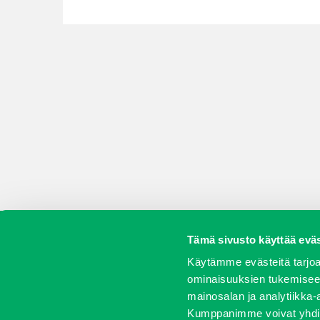
Tämä sivusto käyttää eväs
Koneet
Vaihtokoneet
Kalusteet
Huolto j
Käytämme evästeitä tarjoa
ominaisuuksien tukemisee
mainosalan ja analytiikka-
Kumppanimme voivat yhdistää 