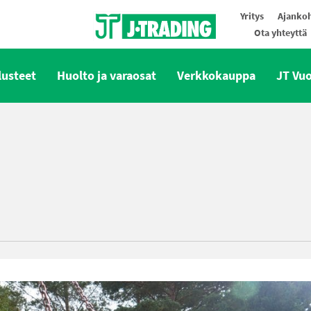
Yritys
Ajankoh
Ota yhteyttä
Oy J-Trading Ab
lusteet
Huolto ja varaosat
Verkkokauppa
JT Vu