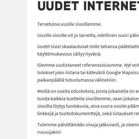
UUDET INTERNE
Tervetuloa uusille sivuillemme.
Uusille sivuille oli jo tarvetta, edellinen suuri pä
Uudet sivut skaalautuvat mille tahansa päätelaitteel
käyttömukavuus säilyy hyvänä.
Olemme uudistaneet referenssisivumme. Nyt voit et
tulokset joko listana tai kätevästi Google Mapsis
paikanpäällä tutustumassa välineisiin.
Meillä on useita edustuksia, joista jokaisella on 
tuoda kaikkia tuotteita sivuillemme, vaan joka
sivuilta löytyy tuotekuvia, aina suora osoite pääm
linkkejä ja tuotedokumenttejä, sekä listaukset r
Tulemme päivittämään sivuja jatkuvasti, ja otamme
ruusujakin!