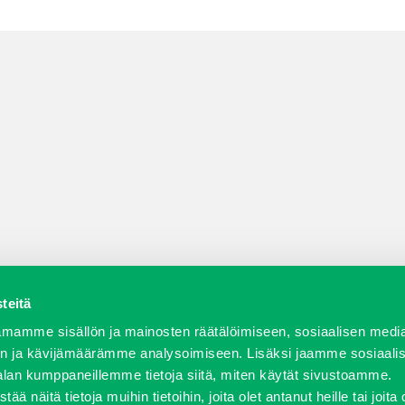
teitä
a varaosat
Verkkokauppa
JT Vuokrakone
Jälleenmy
mamme sisällön ja mainosten räätälöimiseen, sosiaalisen medi
n ja kävijämäärämme analysoimiseen. Lisäksi jaamme sosiaali
alan kumppaneillemme tietoja siitä, miten käytät sivustoamme.
näitä tietoja muihin tietoihin, joita olet antanut heille tai joita 