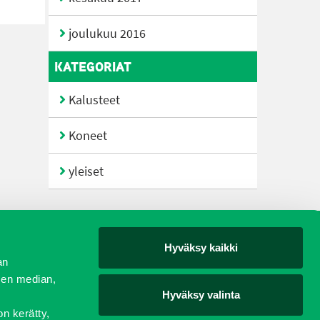
joulukuu 2016
KATEGORIAT
Kalusteet
Koneet
yleiset
Hyväksy kaikki
yjät
an
sen median,
Hyväksy valinta
on kerätty,