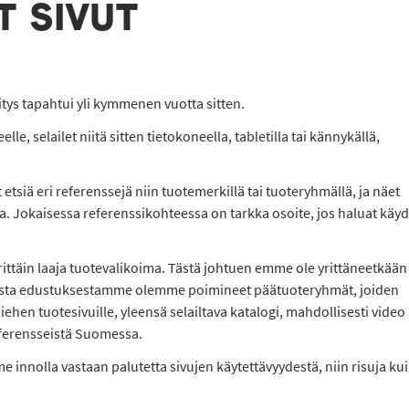
T SIVUT
ivitys tapahtui yli kymmenen vuotta sitten.
le, selailet niitä sitten tietokoneella, tabletilla tai kännykällä,
siä eri referenssejä niin tuotemerkillä tai tuoteryhmällä, ja näet
sa. Jokaisessa referenssikohteessa on tarkka osoite, jos haluat käy
erittäin laaja tuotevalikoima. Tästä johtuen emme ole yrittäneetkään
isesta edustuksestamme olemme poimineet päätuoteryhmät, joiden
iehen tuotesivuille, yleensä selailtava katalogi, mahdollisesti video
eferensseistä Suomessa.
 innolla vastaan palutetta sivujen käytettävyydestä, niin risuja ku