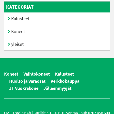
KATEGORIAT
Kalusteet
Koneet
yleiset
Koneet
Vaihtokoneet
Kalusteet
Huolto ja varaosat
Verkkokauppa
JT Vuokrakone
Jälleenmyyjät
Oy J-Trading Ab | Kuriiritie 15, 01510 Vantaa | puh 0207 458 600