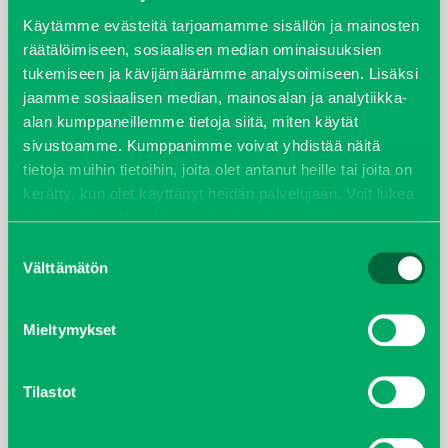
syyskuu 2023
Käytämme evästeitä tarjoamamme sisällön ja mainosten
räätälöimiseen, sosiaalisen median ominaisuuksien
tukemiseen ja kävijämäärämme analysoimiseen. Lisäksi
joulukuu 2022
jaamme sosiaalisen median, mainosalan ja analytiikka-
alan kumppaneillemme tietoja siitä, miten käytät
huhtikuu 2022
sivustoamme. Kumppanimme voivat yhdistää näitä
tietoja muihin tietoihin, joita olet antanut heille tai joita on
helmikuu 2022
kerätty, kun olet käyttänyt heidän palvelujaan. Voit lukea
lisää evästeistä sekä muuttaa hyväksyntääsi
evästeet
joulukuu 2021
sivulta.
Suostumuksen
Välttämätön
valinta
lokakuu 2021
kesäkuu 2021
Mieltymykset
tammikuu 2021
Tilastot
helmikuu 2020