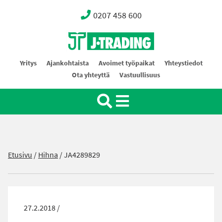
0207 458 600
Oy J-Trading Ab
Yritys
Ajankohtaista
Avoimet työpaikat
Yhteystiedot
Ota yhteyttä
Vastuullisuus
Etusivu
/
Hihna
/
JA4289829
27.2.2018 /