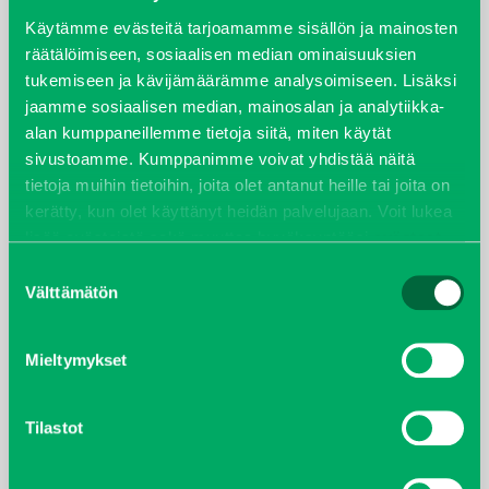
syyskuu 2023
Käytämme evästeitä tarjoamamme sisällön ja mainosten
räätälöimiseen, sosiaalisen median ominaisuuksien
tukemiseen ja kävijämäärämme analysoimiseen. Lisäksi
joulukuu 2022
jaamme sosiaalisen median, mainosalan ja analytiikka-
alan kumppaneillemme tietoja siitä, miten käytät
huhtikuu 2022
sivustoamme. Kumppanimme voivat yhdistää näitä
tietoja muihin tietoihin, joita olet antanut heille tai joita on
helmikuu 2022
kerätty, kun olet käyttänyt heidän palvelujaan. Voit lukea
lisää evästeistä sekä muuttaa hyväksyntääsi
evästeet
joulukuu 2021
sivulta.
Suostumuksen
Välttämätön
valinta
lokakuu 2021
kesäkuu 2021
Mieltymykset
tammikuu 2021
Tilastot
helmikuu 2020