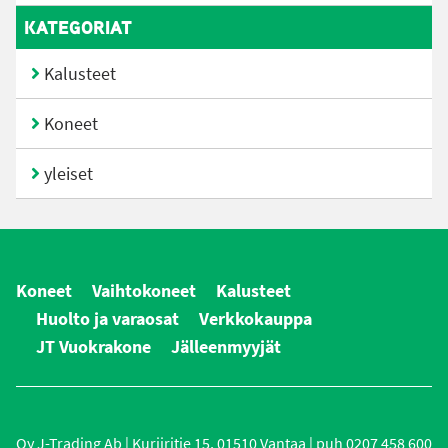
KATEGORIAT
Kalusteet
Koneet
yleiset
Koneet
Vaihtokoneet
Kalusteet
Huolto ja varaosat
Verkkokauppa
JT Vuokrakone
Jälleenmyyjät
Oy J-Trading Ab | Kuriiritie 15, 01510 Vantaa | puh 0207 458 600