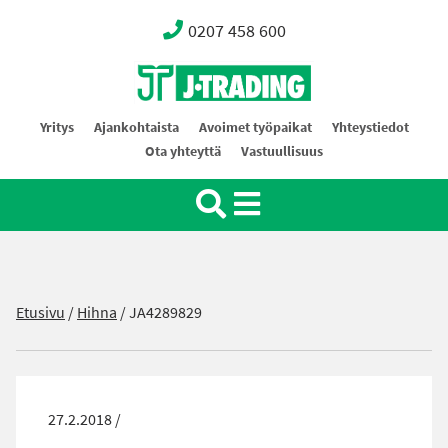
0207 458 600
Oy J-Trading Ab
Yritys
Ajankohtaista
Avoimet työpaikat
Yhteystiedot
Ota yhteyttä
Vastuullisuus
Etusivu
/
Hihna
/
JA4289829
27.2.2018 /