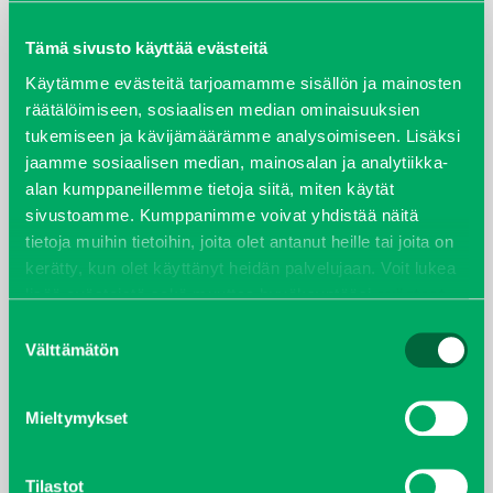
maaliskuu 2026
Tämä sivusto käyttää evästeitä
elokuu 2024
Käytämme evästeitä tarjoamamme sisällön ja mainosten
räätälöimiseen, sosiaalisen median ominaisuuksien
tukemiseen ja kävijämäärämme analysoimiseen. Lisäksi
syyskuu 2023
jaamme sosiaalisen median, mainosalan ja analytiikka-
alan kumppaneillemme tietoja siitä, miten käytät
joulukuu 2022
sivustoamme. Kumppanimme voivat yhdistää näitä
tietoja muihin tietoihin, joita olet antanut heille tai joita on
huhtikuu 2022
kerätty, kun olet käyttänyt heidän palvelujaan. Voit lukea
lisää evästeistä sekä muuttaa hyväksyntääsi
evästeet
helmikuu 2022
sivulta.
Suostumuksen
Välttämätön
valinta
joulukuu 2021
lokakuu 2021
Mieltymykset
kesäkuu 2021
Tilastot