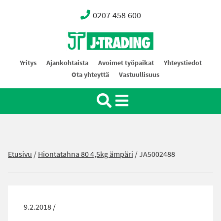
0207 458 600
Oy J-Trading Ab
Yritys
Ajankohtaista
Avoimet työpaikat
Yhteystiedot
Ota yhteyttä
Vastuullisuus
Etusivu
/
Hiontatahna 80 4,5kg ämpäri
/
JA5002488
9.2.2018 /