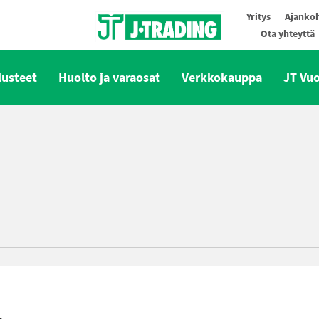
Yritys
Ajankoh
Ota yhteyttä
Oy J-Trading Ab
lusteet
Huolto ja varaosat
Verkkokauppa
JT Vu