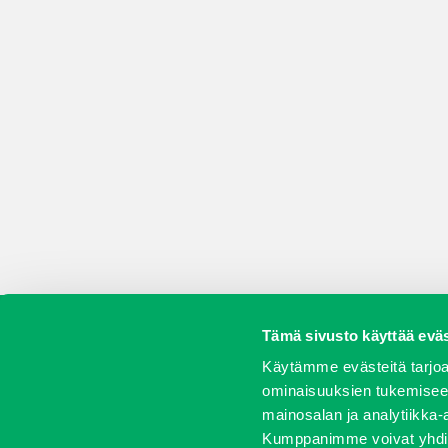
Tämä sivusto käyttää eväs
Koneet
Vaihtokoneet
Kalusteet
Huolto j
Käytämme evästeitä tarjoa
ominaisuuksien tukemisee
mainosalan ja analytiikka-
Kumppanimme voivat yhdistää 