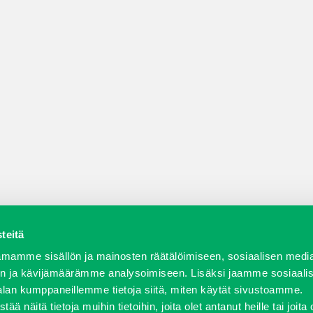
teitä
a varaosat
Verkkokauppa
JT Vuokrakone
Jälleenmy
mamme sisällön ja mainosten räätälöimiseen, sosiaalisen medi
n ja kävijämäärämme analysoimiseen. Lisäksi jaamme sosiaali
alan kumppaneillemme tietoja siitä, miten käytät sivustoamme.
näitä tietoja muihin tietoihin, joita olet antanut heille tai joita 