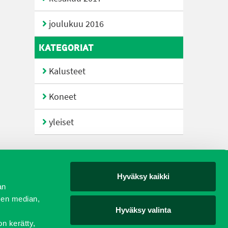
joulukuu 2016
KATEGORIAT
Kalusteet
Koneet
yleiset
Hyväksy kaikki
yjät
an
sen median,
Hyväksy valinta
on kerätty,