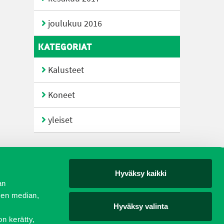
joulukuu 2016
KATEGORIAT
Kalusteet
Koneet
yleiset
Hyväksy kaikki
yjät
an
sen median,
Hyväksy valinta
on kerätty,