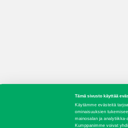
Tämä sivusto käyttää eväs
Koneet
Vaihtokoneet
Kalusteet
Huolto j
Käytämme evästeitä tarjoa
ominaisuuksien tukemisee
mainosalan ja analytiikka-
Kumppanimme voivat yhdistää 