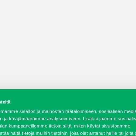
teitä
a varaosat
Verkkokauppa
JT Vuokrakone
Jälleenmy
mamme sisällön ja mainosten räätälöimiseen, sosiaalisen medi
n ja kävijämäärämme analysoimiseen. Lisäksi jaamme sosiaali
alan kumppaneillemme tietoja siitä, miten käytät sivustoamme.
näitä tietoja muihin tietoihin, joita olet antanut heille tai joita 