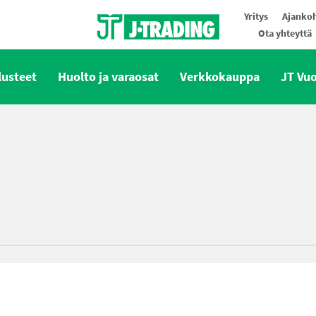
Yritys
Ajankoh
Ota yhteyttä
Oy J-Trading Ab
lusteet
Huolto ja varaosat
Verkkokauppa
JT Vu