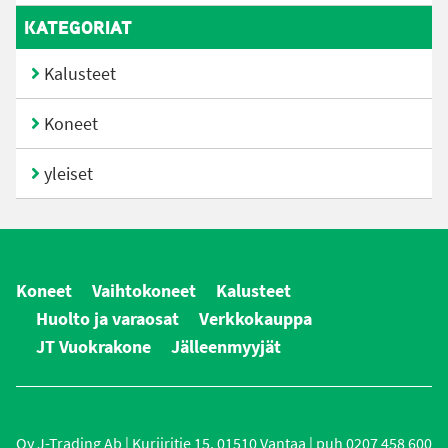
KATEGORIAT
Kalusteet
Koneet
yleiset
Koneet
Vaihtokoneet
Kalusteet
Huolto ja varaosat
Verkkokauppa
JT Vuokrakone
Jälleenmyyjät
Oy J-Trading Ab | Kuriiritie 15, 01510 Vantaa | puh 0207 458 600