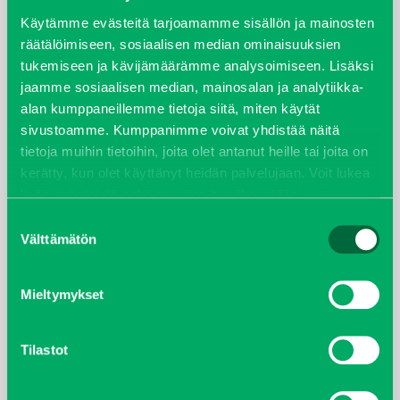
syyskuu 2023
Käytämme evästeitä tarjoamamme sisällön ja mainosten
räätälöimiseen, sosiaalisen median ominaisuuksien
tukemiseen ja kävijämäärämme analysoimiseen. Lisäksi
joulukuu 2022
jaamme sosiaalisen median, mainosalan ja analytiikka-
alan kumppaneillemme tietoja siitä, miten käytät
huhtikuu 2022
sivustoamme. Kumppanimme voivat yhdistää näitä
tietoja muihin tietoihin, joita olet antanut heille tai joita on
helmikuu 2022
kerätty, kun olet käyttänyt heidän palvelujaan. Voit lukea
lisää evästeistä sekä muuttaa hyväksyntääsi
evästeet
joulukuu 2021
sivulta.
Suostumuksen
Välttämätön
valinta
lokakuu 2021
kesäkuu 2021
Mieltymykset
tammikuu 2021
Tilastot
helmikuu 2020