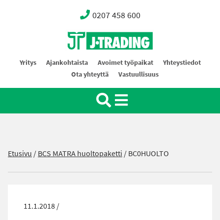
0207 458 600
Oy J-Trading Ab
Yritys
Ajankohtaista
Avoimet työpaikat
Yhteystiedot
Ota yhteyttä
Vastuullisuus
Etusivu
/
BCS MATRA huoltopaketti
/
BC0HUOLTO
11.1.2018 /