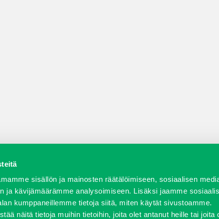
teitä
a varaosat
Verkkokauppa
JT Vuokrakone
Jälleenmy
mamme sisällön ja mainosten räätälöimiseen, sosiaalisen medi
n ja kävijämäärämme analysoimiseen. Lisäksi jaamme sosiaali
alan kumppaneillemme tietoja siitä, miten käytät sivustoamme.
näitä tietoja muihin tietoihin, joita olet antanut heille tai joita 