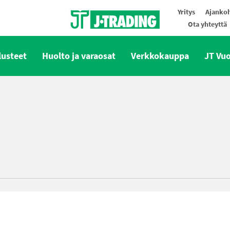
Yritys
Ajankoh
Ota yhteyttä
Oy J-Trading Ab
lusteet
Huolto ja varaosat
Verkkokauppa
JT Vu