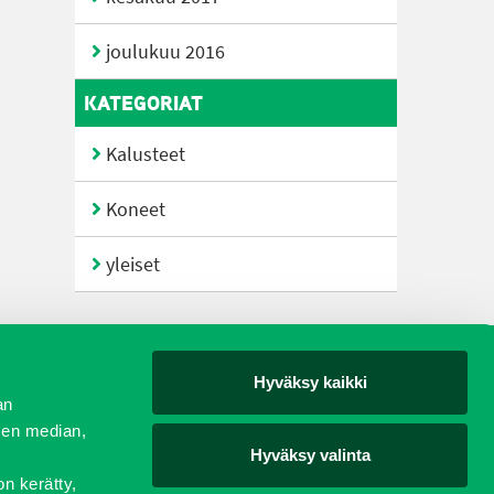
joulukuu 2016
KATEGORIAT
Kalusteet
Koneet
yleiset
Hyväksy kaikki
yjät
an
sen median,
Hyväksy valinta
on kerätty,