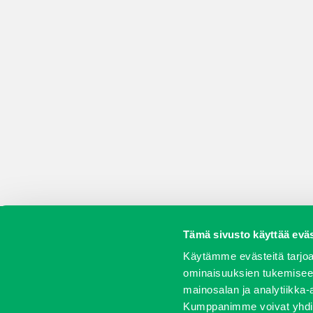
Tämä sivusto käyttää eväs
Koneet
Vaihtokoneet
Kalusteet
Huolto j
Käytämme evästeitä tarjoa
ominaisuuksien tukemisee
mainosalan ja analytiikka-
Kumppanimme voivat yhdistää 