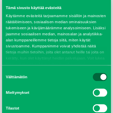
maaliskuu 2026
Tämä sivusto käyttää evästeitä
elokuu 2024
Käytämme evästeitä tarjoamamme sisällön ja mainosten
räätälöimiseen, sosiaalisen median ominaisuuksien
syyskuu 2023
tukemiseen ja kävijämäärämme analysoimiseen. Lisäksi
jaamme sosiaalisen median, mainosalan ja analytiikka-
joulukuu 2022
alan kumppaneillemme tietoja siitä, miten käytät
sivustoamme. Kumppanimme voivat yhdistää näitä
huhtikuu 2022
tietoja muihin tietoihin, joita olet antanut heille tai joita on
kerätty, kun olet käyttänyt heidän palvelujaan. Voit lukea
helmikuu 2022
lisää evästeistä sekä muuttaa hyväksyntääsi
evästeet
sivulta.
Suostumuksen
joulukuu 2021
Välttämätön
valinta
lokakuu 2021
Mieltymykset
kesäkuu 2021
Tilastot