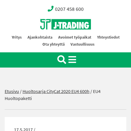
0207 458 600
Oy J-Trading Ab
Yritys
Ajankohtaista
Avoimet työpaikat
Yhteystiedot
Ota yhteyttä
Vastuullisuus
Etusivu
/
Huoltosarja CityCat 2020 EU4 600h
/
EU4
Huoltopaketti
17.5.2017 /