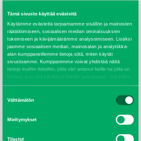
maaliskuu 2026
Tämä sivusto käyttää evästeitä
elokuu 2024
Käytämme evästeitä tarjoamamme sisällön ja mainosten
räätälöimiseen, sosiaalisen median ominaisuuksien
tukemiseen ja kävijämäärämme analysoimiseen. Lisäksi
syyskuu 2023
jaamme sosiaalisen median, mainosalan ja analytiikka-
alan kumppaneillemme tietoja siitä, miten käytät
joulukuu 2022
sivustoamme. Kumppanimme voivat yhdistää näitä
tietoja muihin tietoihin, joita olet antanut heille tai joita on
huhtikuu 2022
kerätty, kun olet käyttänyt heidän palvelujaan. Voit lukea
lisää evästeistä sekä muuttaa hyväksyntääsi
evästeet
helmikuu 2022
sivulta.
Suostumuksen
Välttämätön
valinta
joulukuu 2021
lokakuu 2021
Mieltymykset
kesäkuu 2021
Tilastot