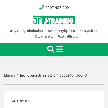
0207 458 600
Oy J-Trading Ab
Yritys
Ajankohtaista
Avoimet työpaikat
Yhteystiedot
Ota yhteyttä
Vastuullisuus
Etusivu
/
Huoltopaketti Iseki 240
/
IS000240HUOLTO
24.1.2018 /